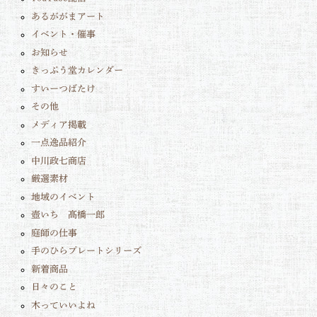
あるががまアート
イベント・催事
お知らせ
きっぷう堂カレンダー
すいーつばたけ
その他
メディア掲載
一点逸品紹介
中川政七商店
厳選素材
地域のイベント
壺いち 髙橋一郎
庭師の仕事
手のひらプレートシリーズ
新着商品
日々のこと
木っていいよね