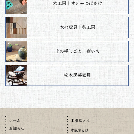
木工房｜すいーつばたけ
木の玩具｜柴工房
土の手しごと｜壺いち
松本民芸家具
木風堂とは
ホーム
お知らせ
木風堂とは