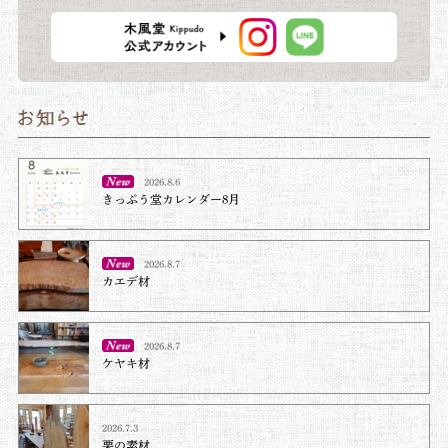
2026.8.6
きっぷう堂カレンダー8月
2026.8.7
カエデ材
2026.8.7
ケヤキ材⁡
2026.7.3
栗の素材