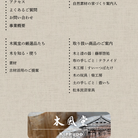
アクセス
自然素材の家づくり案内人
よくあるご質問
お問い合わせ
事業概要
木風堂の厳選品たち
取り扱い商品のご案内
木を知る・使う
木と漆の器｜藤原啓祐
布の手しごと｜テラメイド
素材
木工房｜すいーつばたけ
古材活用のご提案
木の玩具｜柴工房
土の手しごと｜壺いち
松本民芸家具