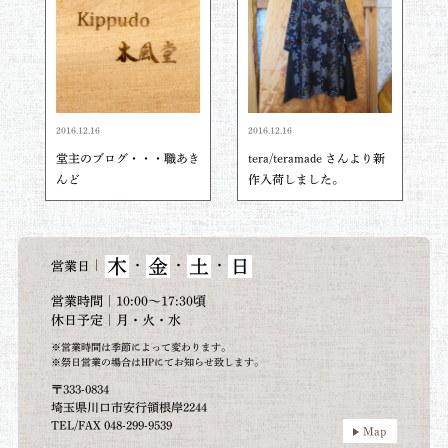
2016.12.16
2016.12.16
堂主のブログ・・・職あき
tera/teramade さんより新
んど
作入荷しました。
木
金
土
日
｜
・
・
・
営業日
営業時間｜10:00～17:30頃
休日予定｜月・火・水
※営業時間は季節によって変わります。
※祭日営業の場合はHPにてお知らせ致します。
〒333-0834
埼玉県川口市安行領根岸2244
TEL/FAX 048-299-9539
Map