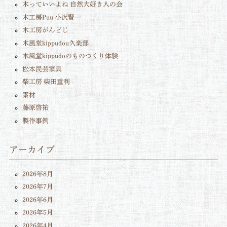
木っていいよね 自然大好き人の会
木工房Puu 小沢賢一
木工房がんどじ
木風堂kippudou久楽部
木風堂kippudoのものつくり体験
松本民芸家具
柴工房 柴田重利
素材
藤原啓祐
製作事例
アーカイブ
2026年8月
2026年7月
2026年6月
2026年5月
2026年4月