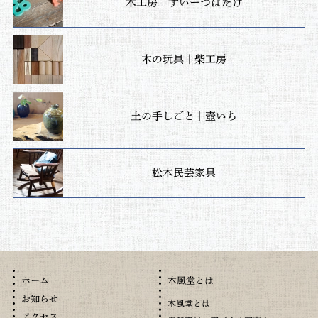
木工房｜すいーつばたけ
木の玩具｜柴工房
土の手しごと｜壺いち
松本民芸家具
木風堂とは
ホーム
お知らせ
木風堂とは
アクセス