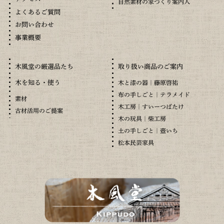
自然素材の家づくり案内人
よくあるご質問
お問い合わせ
事業概要
木風堂の厳選品たち
取り扱い商品のご案内
木を知る・使う
木と漆の器｜藤原啓祐
布の手しごと｜テラメイド
素材
木工房｜すいーつばたけ
古材活用のご提案
木の玩具｜柴工房
土の手しごと｜壺いち
松本民芸家具