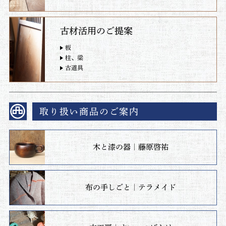
古材活用のご提案
板
柱、梁
古道具
取り扱い商品のご案内
木と漆の器｜藤原啓祐
布の手しごと｜テラメイド