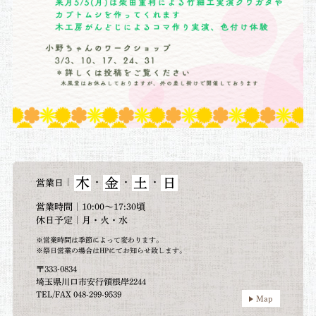
木
金
土
日
｜
・
・
・
営業日
営業時間｜10:00～17:30頃
休日予定｜月・火・水
※営業時間は季節によって変わります。
※祭日営業の場合はHPにてお知らせ致します。
〒333-0834
埼玉県川口市安行領根岸2244
TEL/FAX 048-299-9539
Map