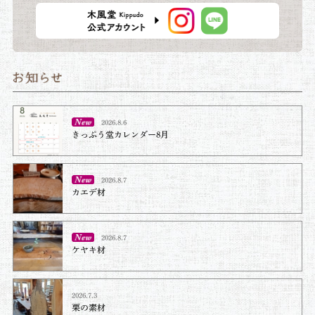
2026.8.6
きっぷう堂カレンダー8月
2026.8.7
カエデ材
2026.8.7
ケヤキ材⁡
2026.7.3
栗の素材