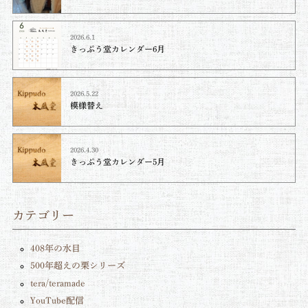
2026.6.1
きっぷう堂カレンダー6月
2026.5.22
模様替え
2026.4.30
きっぷう堂カレンダー5月
カテゴリー
408年の水目
500年超えの栗シリーズ
tera/teramade
YouTube配信