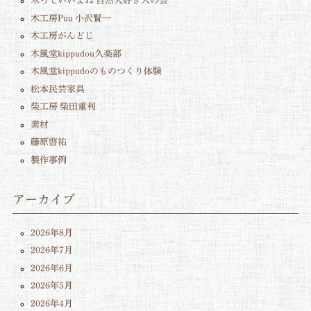
木っていいよね 自然大好き人の会
木工房Puu 小沢賢一
木工房がんどじ
木風堂kippudou久楽部
木風堂kippudoのものつくり体験
松本民芸家具
柴工房 柴田重利
素材
藤原啓祐
製作事例
アーカイブ
2026年8月
2026年7月
2026年6月
2026年5月
2026年4月