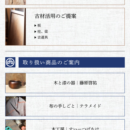
古材活用のご提案
板
柱、梁
古道具
取り扱い商品のご案内
木と漆の器｜藤原啓祐
布の手しごと｜テラメイド
木工房｜すいーつばたけ