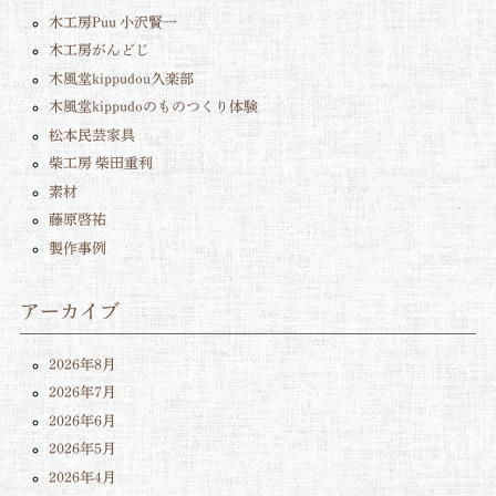
木工房Puu 小沢賢一
木工房がんどじ
木風堂kippudou久楽部
木風堂kippudoのものつくり体験
松本民芸家具
柴工房 柴田重利
素材
藤原啓祐
製作事例
アーカイブ
2026年8月
2026年7月
2026年6月
2026年5月
2026年4月