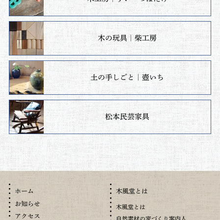
木の玩具｜柴工房
土の手しごと｜壺いち
松本民芸家具
木風堂とは
ホーム
お知らせ
木風堂とは
アクセス
自然素材の家づくり案内人