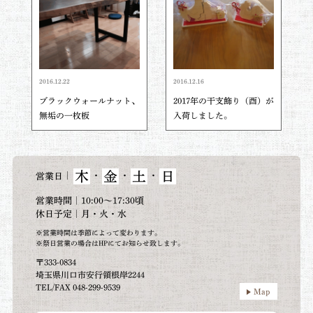
2016.12.22
2016.12.16
ブラックウォールナット、
2017年の干支飾り（酉）が
無垢の一枚板
入荷しました。
木
金
土
日
｜
・
・
・
営業日
営業時間｜10:00～17:30頃
休日予定｜月・火・水
※営業時間は季節によって変わります。
※祭日営業の場合はHPにてお知らせ致します。
〒333-0834
埼玉県川口市安行領根岸2244
TEL/FAX 048-299-9539
Map