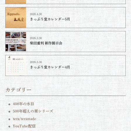
2026.4.30
きっぷう堂カレンダー5月
2026.3.30
柴田重利 新作展示会
2026.3.30
きっぷう堂カレンダー4月
カテゴリー
408年の水目
500年超えの栗シリーズ
tera/teramade
YouTube配信