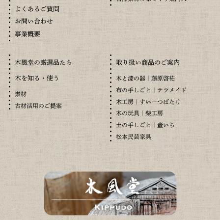
よくあるご質問
お問い合わせ
事業概要
木風堂の厳選品たち
取り扱い商品のご案内
木を知る・使う
木と漆の器｜藤原啓祐
布の手しごと｜テラメイド
素材
木工房｜すいーつばたけ
古材活用のご提案
木の玩具｜柴工房
土の手しごと｜壺いち
松本民芸家具