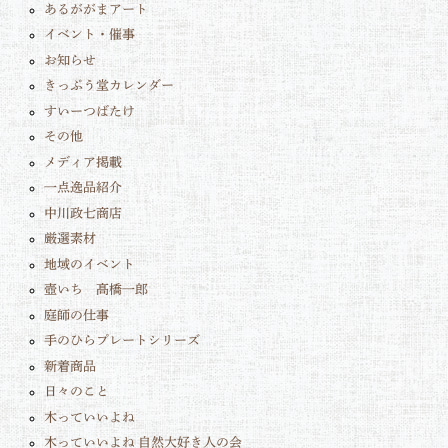
あるががまアート
イベント・催事
お知らせ
きっぷう堂カレンダー
すいーつばたけ
その他
メディア掲載
一点逸品紹介
中川政七商店
厳選素材
地域のイベント
壺いち 髙橋一郎
庭師の仕事
手のひらプレートシリーズ
新着商品
日々のこと
木っていいよね
木っていいよね 自然大好き人の会