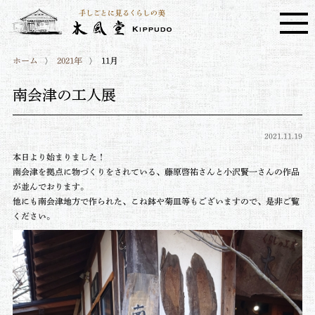
ホーム
2021年
11月
南会津の工人展
2021.11.19
本日より始まりました！
南会津を拠点に物づくりをされている、藤原啓祐さんと小沢賢一さんの作品
が並んでおります。
他にも南会津地方で作られた、こね鉢や菊皿等もございますので、是非ご覧
ください。