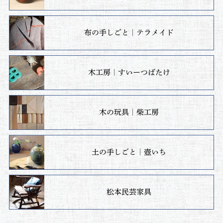
布の手しごと｜テラメイド
木工房｜すいーつばたけ
木の玩具｜柴工房
土の手しごと｜壺いち
松本民芸家具