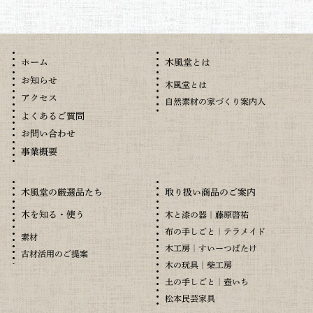
木風堂とは
ホーム
お知らせ
木風堂とは
アクセス
自然素材の家づくり案内人
よくあるご質問
お問い合わせ
事業概要
木風堂の厳選品たち
取り扱い商品のご案内
木を知る・使う
木と漆の器｜藤原啓祐
布の手しごと｜テラメイド
素材
木工房｜すいーつばたけ
古材活用のご提案
木の玩具｜柴工房
土の手しごと｜壺いち
松本民芸家具