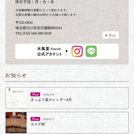
休日予定｜月・火・水
※営業時間は季節によって変わります。
※祭日営業の場合はHPにてお知らせ致します。
〒333-0834
埼玉県川口市安行領根岸2244
TEL/FAX 048-299-9539
Map
2026.8.6
きっぷう堂カレンダー8月
2026.8.7
カエデ材