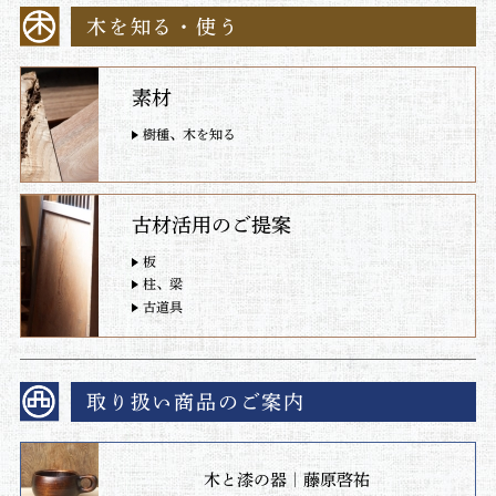
木を知る・使う
素材
樹種、木を知る
古材活用のご提案
板
柱、梁
古道具
取り扱い商品のご案内
木と漆の器｜藤原啓祐