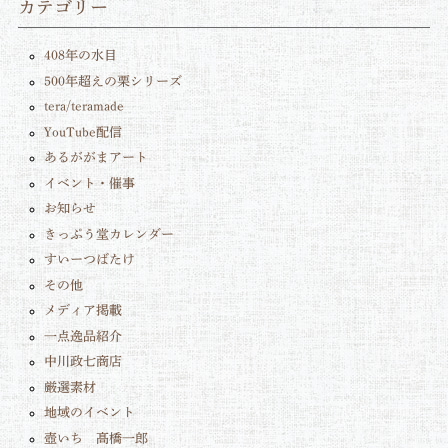
カテゴリー
408年の水目
500年超えの栗シリーズ
tera/teramade
YouTube配信
あるががまアート
イベント・催事
お知らせ
きっぷう堂カレンダー
すいーつばたけ
その他
メディア掲載
一点逸品紹介
中川政七商店
厳選素材
地域のイベント
壺いち 髙橋一郎