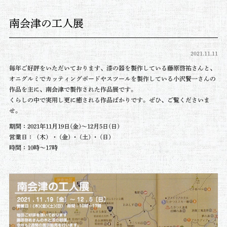
南会津の工人展
2021.11.11
毎年ご好評をいただいております、漆の器を製作している藤原啓祐さんと、
オニグルミでカッティングボードやスツールを製作している小沢賢一さんの
作品を主に、南会津で製作された作品展です。
くらしの中で実用し更に癒される作品ばかりです。ぜひ、ご覧くださいま
せ。
期間：2021年11月19日(金)～12月5日(日)
営業日：（木）・ (金) ・ (土) ・ (日)
時間：10時～17時