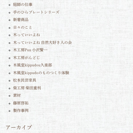
庭師の仕事
手のひらプレートシリーズ
新着商品
日々のこと
木っていいよね
木っていいよね 自然大好き人の会
木工房Puu 小沢賢一
木工房がんどじ
木風堂kippudou久楽部
木風堂kippudoのものつくり体験
松本民芸家具
柴工房 柴田重利
素材
藤原啓祐
製作事例
アーカイブ