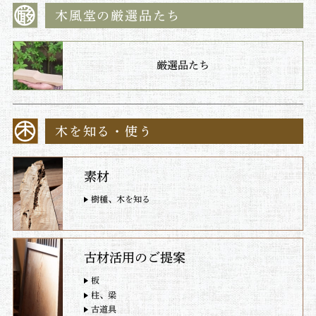
木風堂の厳選品たち
厳選品たち
木を知る・使う
素材
樹種、木を知る
古材活用のご提案
板
柱、梁
古道具