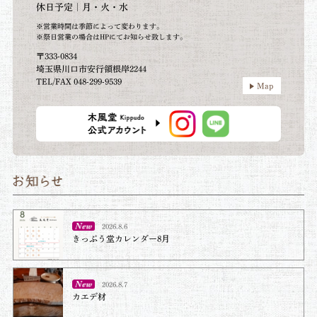
休日予定｜月・火・水
※営業時間は季節によって変わります。
※祭日営業の場合はHPにてお知らせ致します。
〒333-0834
埼玉県川口市安行領根岸2244
TEL/FAX 048-299-9539
Map
2026.8.6
きっぷう堂カレンダー8月
2026.8.7
カエデ材