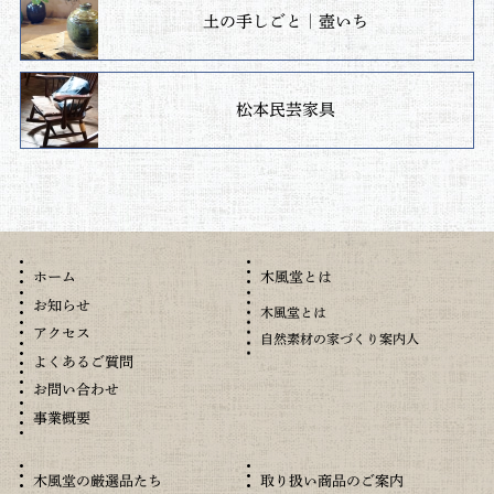
土の手しごと｜壺いち
松本民芸家具
木風堂とは
ホーム
お知らせ
木風堂とは
アクセス
自然素材の家づくり案内人
よくあるご質問
お問い合わせ
事業概要
木風堂の厳選品たち
取り扱い商品のご案内