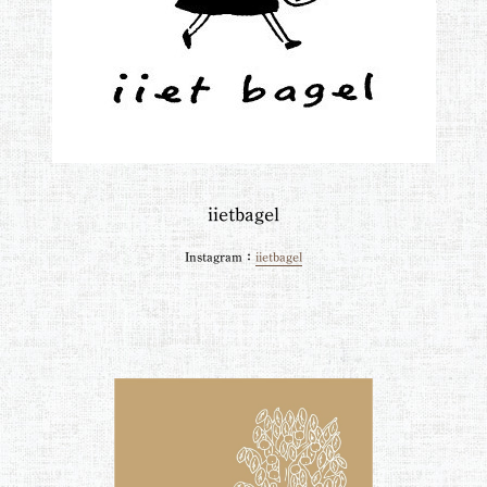
iietbagel
Instagram：
iietbagel