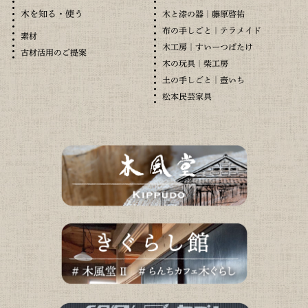
木を知る・使う
木と漆の器｜藤原啓祐
布の手しごと｜テラメイド
素材
木工房｜すいーつばたけ
古材活用のご提案
木の玩具｜柴工房
土の手しごと｜壺いち
松本民芸家具