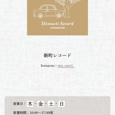
新町レコード
Instagram：
shin_machi_
木
金
土
日
｜
・
・
・
営業日
営業時間｜10:00～17:30頃