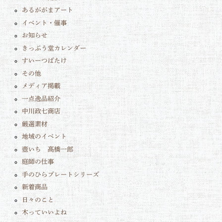
あるががまアート
イベント・催事
お知らせ
きっぷう堂カレンダー
すいーつばたけ
その他
メディア掲載
一点逸品紹介
中川政七商店
厳選素材
地域のイベント
壺いち 髙橋一郎
庭師の仕事
手のひらプレートシリーズ
新着商品
日々のこと
木っていいよね