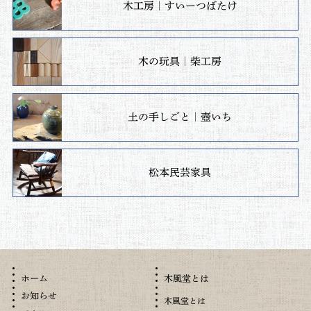
木工房｜すいーつばたけ
木の玩具｜柴工房
土の手しごと｜壺いち
松本民芸家具
木風堂とは
ホーム
お知らせ
木風堂とは