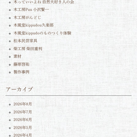
木っていいよね 自然大好き人の会
木工房Puu 小沢賢一
木工房がんどじ
木風堂kippudou久楽部
木風堂kippudoのものつくり体験
松本民芸家具
柴工房 柴田重利
素材
藤原啓祐
製作事例
アーカイブ
2026年8月
2026年7月
2026年6月
2026年5月
2026年4月