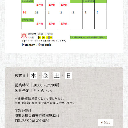
木
金
土
日
｜
・
・
・
営業日
営業時間｜10:00～17:30頃
休日予定｜月・火・水
※営業時間は季節によって変わります。
※祭日営業の場合はHPにてお知らせ致します。
〒333-0834
埼玉県川口市安行領根岸2244
TEL/FAX 048-299-9539
Map