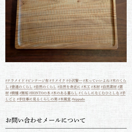
#テラメイド
#ビンテージ布
#リメイク
#小沢賢一
⁡
#木っていいよね
#木のくら
し
#普通のくらし
#自然のくらし
#自然を身近に
#木工
#木材
#自然素材
#素
材
#樹種
#無垢
#HONTOの木
#木のある暮らし
#くらしになじむひとしな
#手
しごと
#手仕事に見るくらしの美
#木風堂
#kippudo
お問い合わせメールについて