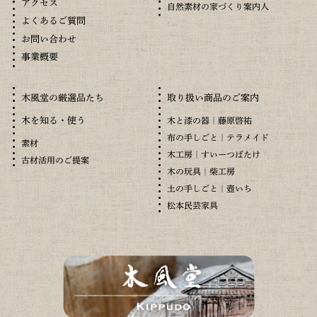
アクセス
自然素材の家づくり案内人
よくあるご質問
お問い合わせ
事業概要
木風堂の厳選品たち
取り扱い商品のご案内
木を知る・使う
木と漆の器｜藤原啓祐
布の手しごと｜テラメイド
素材
木工房｜すいーつばたけ
古材活用のご提案
木の玩具｜柴工房
土の手しごと｜壺いち
松本民芸家具