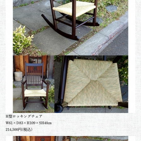
H型ロッキングチェア
W61×D83×H109×SH40㎝
214,500円(税込)