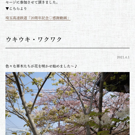
セージに参加させて頂きました。
▼こちらより
埼玉高速鉄道「20周年記念♡感謝動画」
ウキウキ・ワクワク
2021.4.1
色々な草木たちが花を咲かせ始めました～♪