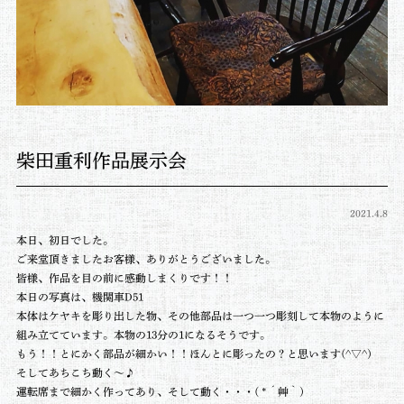
柴田重利作品展示会
2021.4.8
本日、初日でした。
ご来堂頂きましたお客様、ありがとうございました。
皆様、作品を目の前に感動しまくりです！！
本日の写真は、機関車D51
本体はケヤキを彫り出した物、その他部品は一つ一つ彫刻して本物のように
組み立てています。本物の13分の1になるそうです。
もう！！とにかく部品が細かい！！ほんとに彫ったの？と思います(^▽^)
そしてあちこち動く～♪
運転席まで細かく作ってあり、そして動く・・・( *´艸｀)