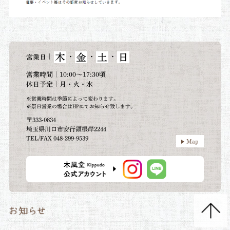
木
金
土
日
｜
・
・
・
営業日
営業時間｜10:00～17:30頃
休日予定｜月・火・水
※営業時間は季節によって変わります。
※祭日営業の場合はHPにてお知らせ致します。
〒333-0834
埼玉県川口市安行領根岸2244
TEL/FAX 048-299-9539
Map