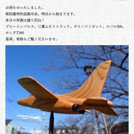
お待たせいたしました。
柴田重利作品展示会、明日から始まります。
本日の写真は盛り沢山！
ブルーインパルス、三菱ふそうトラック、ダイハツミゼット、スバル360、
ホンダT360
是非、実物もご覧くださいませ。