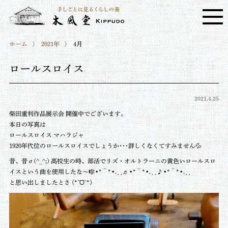
ホーム
2021年
4月
ロールスロイス
2021.4.25
柴田重利作品展示会 開催中でございます。
本日の写真は
ロールスロイス マハラジャ
1920年代位のロールスロイスでしょうか･･･詳しくなくてすみません💦
昔、昔σ(^_^;) 高校生の時、部活でリズ・オルトラーニの黄色いロールスロ
イスという曲を使用したな〜🎼•*¨*•.¸¸♬︎•*¨*•.¸¸♪•*¨*•.¸¸
と思い出しましたとさ (*ˊᗜˋ*)