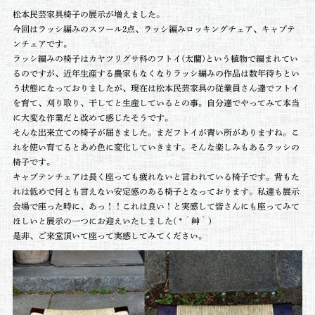
松本民芸家具椅子の展示が増えました。
今回はラッシ編みのスツール2点、ラッシ編みロッキングチェア、キャプテ
ンチェアです。
ラッシ編みの椅子はカヤツリグサ科のフトイ(
太藺
)という植物で編まれてい
るのですが、近年生産する農家もなくなりラッシ編みの作品は数年待ちとい
う状態になっておりましたが、現在は松本民芸家具の従業員さん達でフトイ
を育て、刈り取り、干してと生産しているとの事。自分達でやってみて本当
に大変な作業だと改めて感じたそうです。
そんな出来立ての椅子が届きました。まだフトイが青い所がありますね。こ
れを使い育てるとあめ色に変化していきます。そんな楽しみもあるラッシの
椅子です。
キャプテンチェアは長く座っても疲れないと言われている椅子です。背もた
れは低めで何とも言えない安定感のある椅子となっております。私達も展示
会場で座った時に、あっ！！これは良い！と実感して皆さんにも座ってみて
ほしいと展示の一つにお迎えいたしました( *´艸｀)
是非、ご来堂頂いて座って実感してみてください。