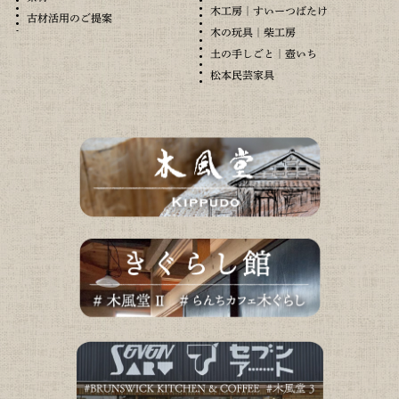
木工房｜すいーつばたけ
古材活用のご提案
木の玩具｜柴工房
土の手しごと｜壺いち
松本民芸家具