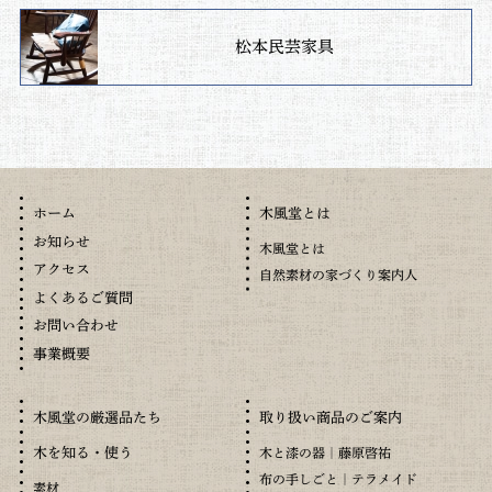
松本民芸家具
木風堂とは
ホーム
お知らせ
木風堂とは
アクセス
自然素材の家づくり案内人
よくあるご質問
お問い合わせ
事業概要
木風堂の厳選品たち
取り扱い商品のご案内
木を知る・使う
木と漆の器｜藤原啓祐
布の手しごと｜テラメイド
素材