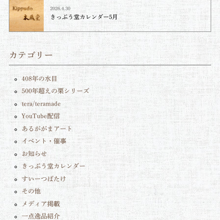
2026.4.30
きっぷう堂カレンダー5月
カテゴリー
408年の水目
500年超えの栗シリーズ
tera/teramade
YouTube配信
あるががまアート
イベント・催事
お知らせ
きっぷう堂カレンダー
すいーつばたけ
その他
メディア掲載
一点逸品紹介