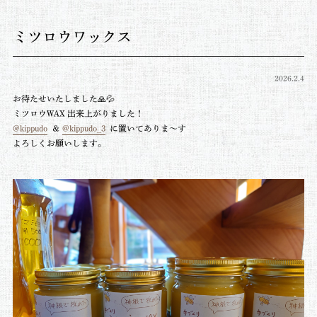
ミツロウワックス
2026.2.4
お待たせいたしました🙏💦
⁡ミツロウWAX 出来上がりました！⁡
@kippudo
⁡ ＆ ⁡
@kippudo_3
⁡ ⁡
⁡に置いてありま〜す
⁡⁡⁡よろしくお願いします。