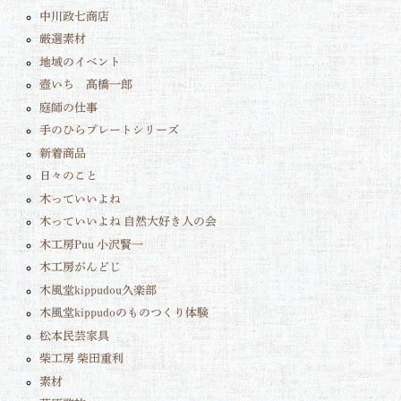
中川政七商店
厳選素材
地域のイベント
壺いち 髙橋一郎
庭師の仕事
手のひらプレートシリーズ
新着商品
日々のこと
木っていいよね
木っていいよね 自然大好き人の会
木工房Puu 小沢賢一
木工房がんどじ
木風堂kippudou久楽部
木風堂kippudoのものつくり体験
松本民芸家具
柴工房 柴田重利
素材