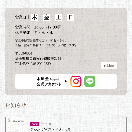
木
金
土
日
｜
・
・
・
営業日
営業時間｜10:00～17:30頃
休日予定｜月・火・水
※営業時間は季節によって変わります。
※祭日営業の場合はHPにてお知らせ致します。
〒333-0834
埼玉県川口市安行領根岸2244
TEL/FAX 048-299-9539
Map
2026.8.6
きっぷう堂カレンダー8月