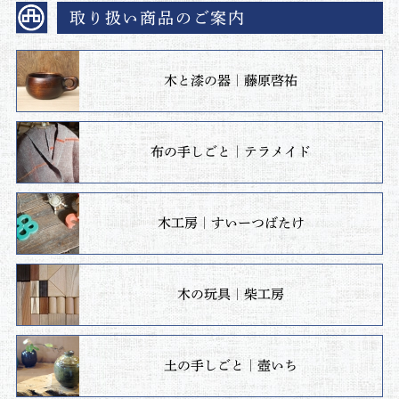
取り扱い商品のご案内
木と漆の器｜藤原啓祐
布の手しごと｜テラメイド
木工房｜すいーつばたけ
木の玩具｜柴工房
土の手しごと｜壺いち