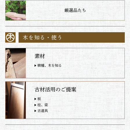
厳選品たち
木を知る・使う
素材
樹種、木を知る
古材活用のご提案
板
柱、梁
古道具