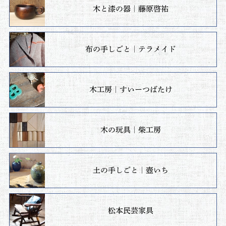
木と漆の器｜藤原啓祐
布の手しごと｜テラメイド
木工房｜すいーつばたけ
木の玩具｜柴工房
土の手しごと｜壺いち
松本民芸家具