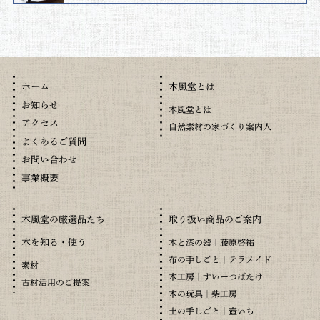
木風堂とは
ホーム
お知らせ
木風堂とは
アクセス
自然素材の家づくり案内人
よくあるご質問
お問い合わせ
事業概要
木風堂の厳選品たち
取り扱い商品のご案内
木を知る・使う
木と漆の器｜藤原啓祐
布の手しごと｜テラメイド
素材
木工房｜すいーつばたけ
古材活用のご提案
木の玩具｜柴工房
土の手しごと｜壺いち