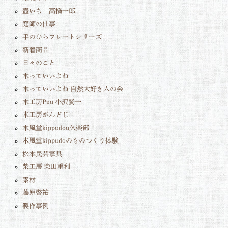
壺いち 髙橋一郎
庭師の仕事
手のひらプレートシリーズ
新着商品
日々のこと
木っていいよね
木っていいよね 自然大好き人の会
木工房Puu 小沢賢一
木工房がんどじ
木風堂kippudou久楽部
木風堂kippudoのものつくり体験
松本民芸家具
柴工房 柴田重利
素材
藤原啓祐
製作事例