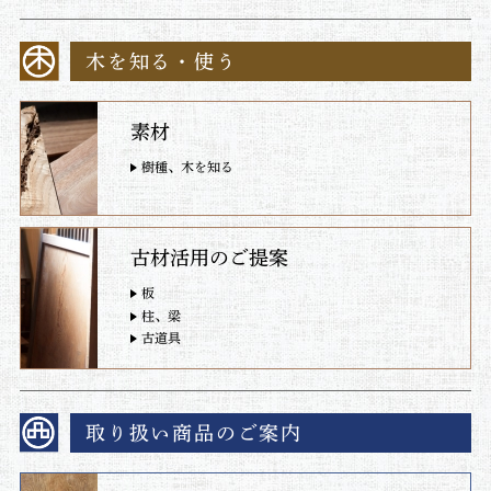
木を知る・使う
素材
樹種、木を知る
古材活用のご提案
板
柱、梁
古道具
取り扱い商品のご案内