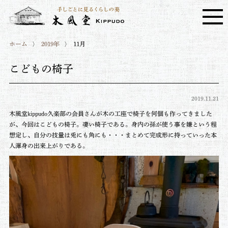
ホーム
2019年
11月
こどもの椅子
2019.11.21
木風堂kippudo久楽部の会員さんが木の工座で椅子を何個も作ってきました
が、今回はこどもの椅子。
凄い椅子である。身内の孫が使う事を嫌という程
想定し、自分の技量は
兎にも角にも・・・まとめて完成形に持っていった本
人渾身の出来上がりである
。