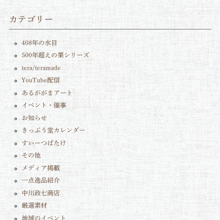
カテゴリー
408年の水目
500年超えの栗シリーズ
tera/teramade
YouTube配信
あるががまアート
イベント・催事
お知らせ
きっぷう堂カレンダー
すいーつばたけ
その他
メディア掲載
一点逸品紹介
中川政七商店
厳選素材
地域のイベント