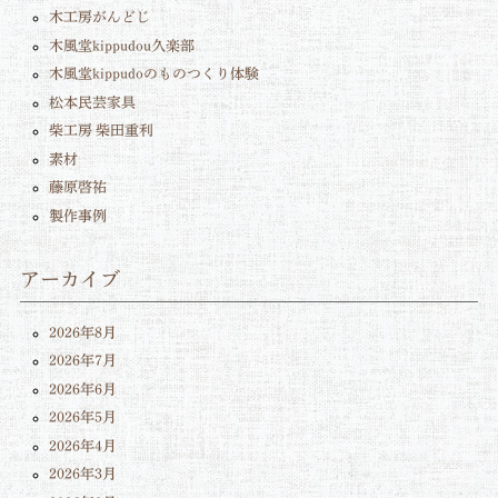
木工房がんどじ
木風堂kippudou久楽部
木風堂kippudoのものつくり体験
松本民芸家具
柴工房 柴田重利
素材
藤原啓祐
製作事例
アーカイブ
2026年8月
2026年7月
2026年6月
2026年5月
2026年4月
2026年3月