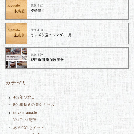
2026.5.22
模様替え
2026.4.30
きっぷう堂カレンダー5月
2026.3.30
柴田重利 新作展示会
カテゴリー
408年の水目
500年超えの栗シリーズ
tera/teramade
YouTube配信
あるががまアート