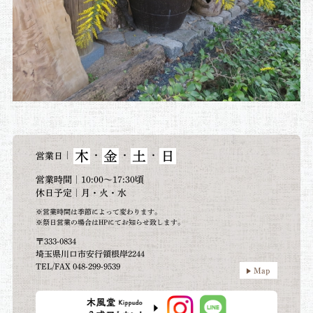
木
金
土
日
｜
・
・
・
営業日
営業時間｜10:00～17:30頃
休日予定｜月・火・水
※営業時間は季節によって変わります。
※祭日営業の場合はHPにてお知らせ致します。
〒333-0834
埼玉県川口市安行領根岸2244
TEL/FAX 048-299-9539
Map