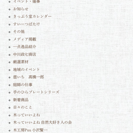
イベント・催事
お知らせ
きっぷう堂カレンダー
すいーつばたけ
その他
メディア掲載
一点逸品紹介
中川政七商店
厳選素材
地域のイベント
壺いち 髙橋一郎
庭師の仕事
手のひらプレートシリーズ
新着商品
日々のこと
木っていいよね
木っていいよね 自然大好き人の会
木工房Puu 小沢賢一