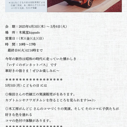
会 期：2025年4月3日(木) ～ 5月6日(火)
場 所：木風堂kippudo
営業日：(木)(金)(土)(日)
時 間：10時～17時
最終日6(火)は14時まで
今年の新作は昭和の時代に走っていた懐かしき
『いすゞのボンネットバス』 です
車好きの皆さま！ぜひお楽しみに〜
＊＊＊＊＊＊＊＊＊＊＊＊＊＊＊＊＊
5月5日(月) こどもの日 には
◎柴田さんの竹細工の実演販売がをあります。
カブトムシやクワガタムシを作るところを見られます(👀)✨
◎木工房がんどじ さんのコマづくりの実演、そして そのコマに子供たちが
好きな色を塗れる
コマの色付け体験があります。
＊＊＊＊＊＊＊＊＊＊＊＊＊＊＊＊＊