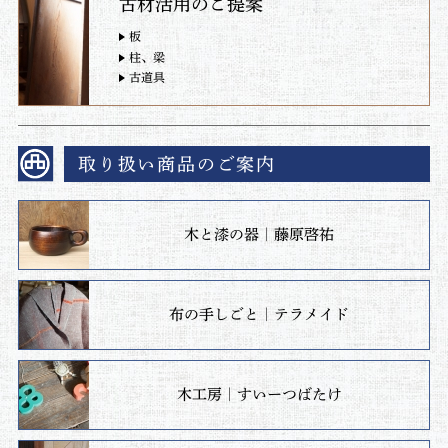
古材活用のご提案
板
柱、梁
古道具
取り扱い商品のご案内
木と漆の器｜藤原啓祐
布の手しごと｜テラメイド
木工房｜すいーつばたけ