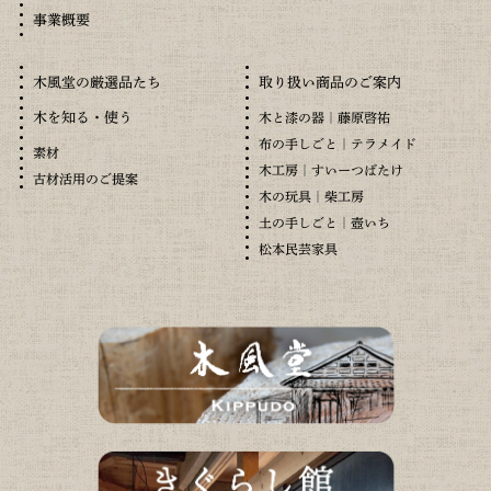
事業概要
木風堂の厳選品たち
取り扱い商品のご案内
木を知る・使う
木と漆の器｜藤原啓祐
布の手しごと｜テラメイド
素材
木工房｜すいーつばたけ
古材活用のご提案
木の玩具｜柴工房
土の手しごと｜壺いち
松本民芸家具