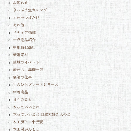
お知らせ
きっぷう堂カレンダー
すいーつばたけ
その他
メディア掲載
一点逸品紹介
中川政七商店
厳選素材
地域のイベント
壺いち 髙橋一郎
庭師の仕事
手のひらプレートシリーズ
新着商品
日々のこと
木っていいよね
木っていいよね 自然大好き人の会
木工房Puu 小沢賢一
木工房がんどじ