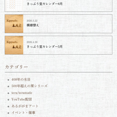
きっぷう堂カレンダー6月
2026.5.22
模様替え
2026.4.30
きっぷう堂カレンダー5月
カテゴリー
408年の水目
500年超えの栗シリーズ
tera/teramade
YouTube配信
あるががまアート
イベント・催事