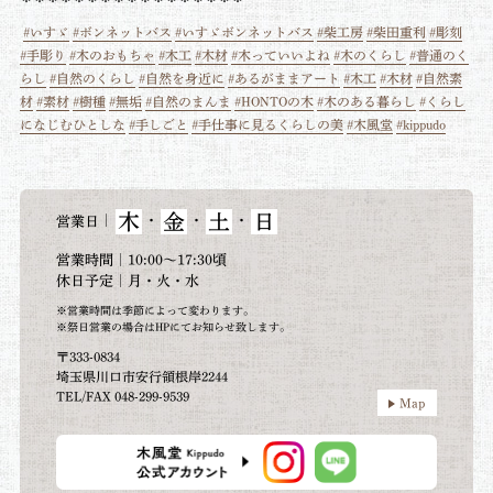
#いすゞ
#ボンネットバス
#いすゞボンネットバス
#柴工房
#柴田重利
#彫刻
#手彫り
#木のおもちゃ
#木工
#木材
#木っていいよね
#木のくらし
#普通のく
らし
#自然のくらし
#自然を身近に
#あるがままアート
#木工
#木材
#自然素
材
#素材
#樹種
#無垢
#自然のまんま
#HONTOの木
#木のある暮らし
#くらし
になじむひとしな
#手しごと
#手仕事に見るくらしの美
#木風堂
#kippudo
木
金
土
日
｜
・
・
・
営業日
営業時間｜10:00～17:30頃
休日予定｜月・火・水
※営業時間は季節によって変わります。
※祭日営業の場合はHPにてお知らせ致します。
〒333-0834
埼玉県川口市安行領根岸2244
TEL/FAX 048-299-9539
Map