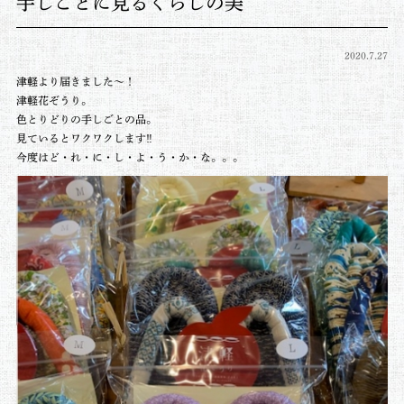
手しごとに見るくらしの美
2020.7.27
津軽より届きました～！
津軽花ぞうり。
色とりどりの手しごとの品。
見ているとワクワクします‼
今度はど・れ・に・し・よ・う・か・な。。。