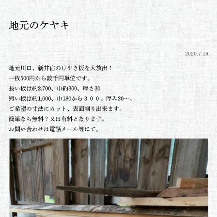
地元のケヤキ
2020.7.16
地元川口、新井宿のけやき板を大放出！
一枚500円から数千円単位です。
長い板は約2,700、巾約300、厚さ30
短い板は約1,000、巾180から３００、厚み20〜。
ご希望の寸法にカット、表面削り出来ます。
簡単なら無料？又は有料となります。
お問い合わせは電話メール等にて。