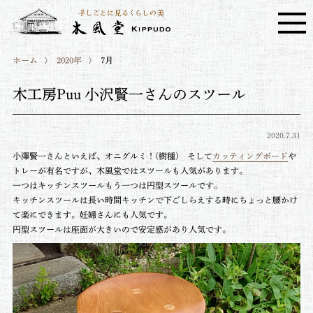
ホーム
2020年
7月
木工房Puu 小沢賢一さんのスツール
2020.7.31
小澤賢一さんといえば、オニグルミ！(樹種) そして
カッティングボード
や
トレーが有名ですが、木風堂ではスツールも人気があります。
一つはキッチンスツールもう一つは円型スツールです。
キッチンスツールは長い時間キッチンで下ごしらえする時にちょっと腰かけ
て楽にできます。妊婦さんにも人気です。
円型スツールは座面が大きいので安定感があり人気です。