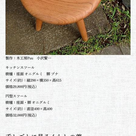
製作：木工房Puu 小沢賢一
キッチンスツール
樹種：座面 オニグルミ 脚 ブナ
サイズ(約)：縦290×横350×高615
価格29,800円(税込)
円型スツール
樹種：座面・脚 オニグルミ
サイズ(約)：直径400×高400
価格32,000円(税込)