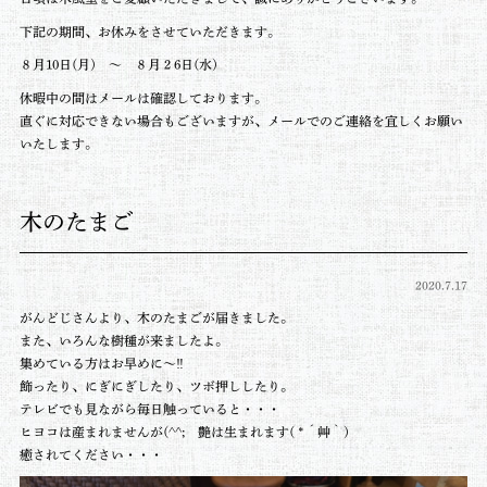
下記の期間、お休みをさせていただきます。
８月10日(月) ～ ８月２6日(水)
休暇中の間は
メールは確認しております。
直ぐに対応できない場合もございますが、
メールでのご連絡を宜しくお願い
いたします。
木のたまご
2020.7.17
がんどじさんより、木のたまごが届きました。
また、いろんな樹種が来ましたよ。
集めている方はお早めに～‼
飾ったり、にぎにぎしたり、ツボ押ししたり。
テレビでも見ながら毎日触っていると・・・
ヒヨコは産まれませんが(^^; 艶は生まれます( *´艸｀)
癒されてください・・・