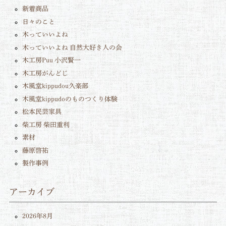
新着商品
日々のこと
木っていいよね
木っていいよね 自然大好き人の会
木工房Puu 小沢賢一
木工房がんどじ
木風堂kippudou久楽部
木風堂kippudoのものつくり体験
松本民芸家具
柴工房 柴田重利
素材
藤原啓祐
製作事例
アーカイブ
2026年8月