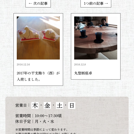
← 次の記事
1つ前の記事 →
2016.12.16
2016.12.8
2017年の干支飾り（酉）が
丸型栃座卓
入荷しました。
木
金
土
日
｜
・
・
・
営業日
営業時間｜10:00～17:30頃
休日予定｜月・火・水
※営業時間は季節によって変わります。
※祭日営業の場合はHPにてお知らせ致します。