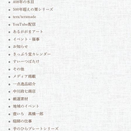
408年の水目
500年超えの栗シリーズ
tera/teramade
YouTube配信
あるががまアート
イベント・催事
お知らせ
きっぷう堂カレンダー
すいーつばたけ
その他
メディア掲載
一点逸品紹介
中川政七商店
厳選素材
地域のイベント
壺いち 髙橋一郎
庭師の仕事
手のひらプレートシリーズ