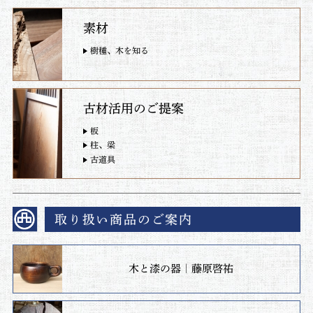
素材
樹種、木を知る
古材活用のご提案
板
柱、梁
古道具
取り扱い商品のご案内
木と漆の器｜藤原啓祐