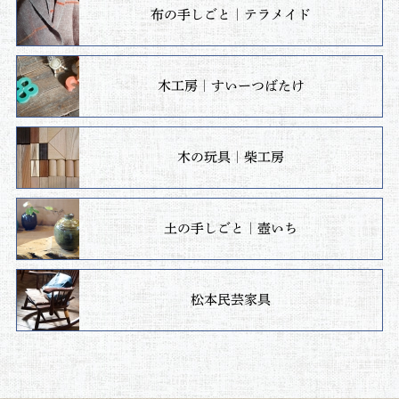
布の手しごと｜テラメイド
木工房｜すいーつばたけ
木の玩具｜柴工房
土の手しごと｜壺いち
松本民芸家具