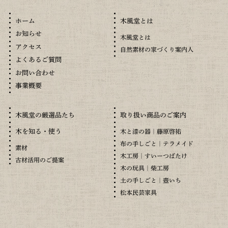
木風堂とは
ホーム
お知らせ
木風堂とは
アクセス
自然素材の家づくり案内人
よくあるご質問
お問い合わせ
事業概要
木風堂の厳選品たち
取り扱い商品のご案内
木を知る・使う
木と漆の器｜藤原啓祐
布の手しごと｜テラメイド
素材
木工房｜すいーつばたけ
古材活用のご提案
木の玩具｜柴工房
土の手しごと｜壺いち
松本民芸家具