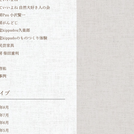
ていいよね 自然大好き人の会
房Puu 小沢賢一
房がんどじ
kippudou久楽部
堂kippudoのものつくり体験
民芸家具
房 柴田重利
啓祐
事例
イブ
6年8月
6年7月
6年6月
6年5月