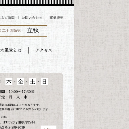
あるご質問
お問い合わせ
事業概要
立秋
◎ 二十四節気
木風堂とは
アクセス
木
金
土
日
｜
・
・
・
日
間｜10:00～17:30頃
予定｜月・火・水
時間は季節によって変わります。
営業の場合はHPにてお知らせ致します。
0834
川口市安行領根岸2244
AX 048-299-9539
Map