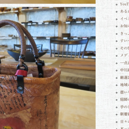
You
ある
イベ
お知
きっ
すい
その
メデ
一点
中川
厳選
地域
壺い
庭師
手の
新着
日々
木っ