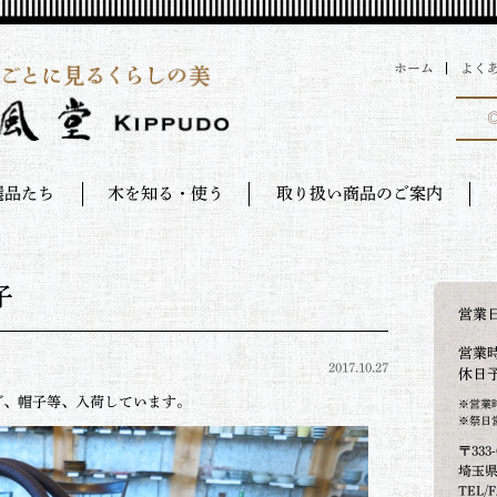
ホーム
よく
選品たち
木を知る・使う
取り扱い商品のご案内
子
営業
営業時
2017.10.27
休日
グ、帽子等、入荷しています。
※営業
※祭日
〒333-
埼玉県
TEL/F