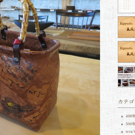
カテゴ
408
50
tera/