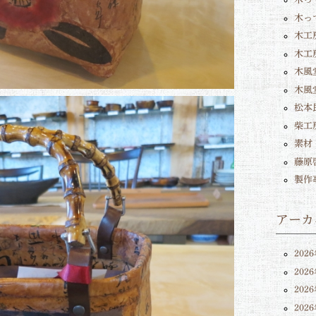
木っ
木工
木工
木風堂
木風
松本
柴工
素材
藤原
製作
アーカ
202
202
202
202