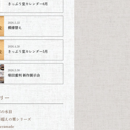
きっぷう堂カレンダー6月
2026.5.22
模様替え
2026.4.30
きっぷう堂カレンダー5月
2026.3.30
柴田重利 新作展示会
リー
年の水目
0年超えの栗シリーズ
teramade