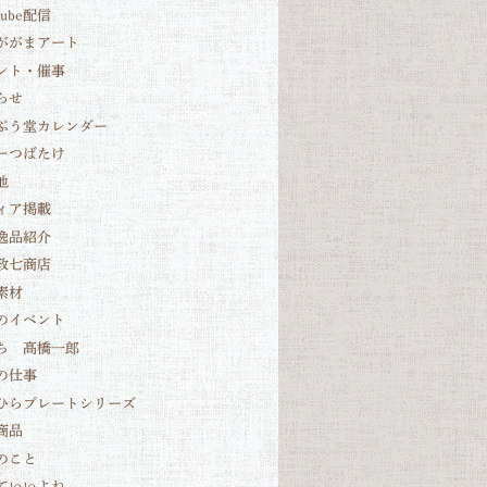
Tube配信
ががまアート
ント・催事
らせ
ぷう堂カレンダー
ーつばたけ
他
ィア掲載
逸品紹介
政七商店
素材
のイベント
ち 髙橋一郎
の仕事
ひらプレートシリーズ
商品
のこと
ていいよね