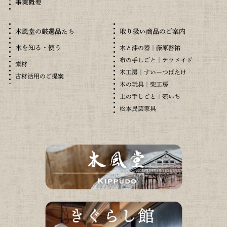
事業概要
木風堂の厳選品たち
取り扱い商品のご案内
木を知る・使う
木と漆の器｜藤原啓祐
布の手しごと｜テラメイド
素材
木工房｜すいーつばたけ
古材活用のご提案
木の玩具｜柴工房
土の手しごと｜壺いち
松本民芸家具