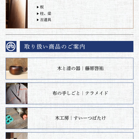
板
柱、梁
古道具
取り扱い商品のご案内
木と漆の器｜藤原啓祐
布の手しごと｜テラメイド
木工房｜すいーつばたけ