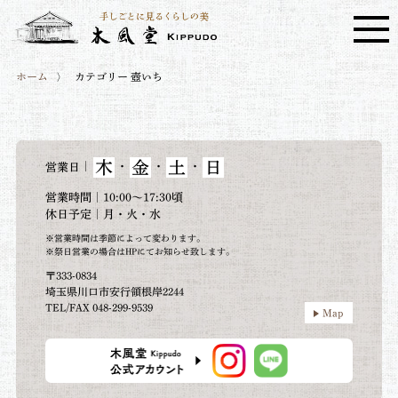
ホーム
カテゴリー 壺いち
木
金
土
日
｜
・
・
・
営業日
営業時間｜10:00～17:30頃
休日予定｜月・火・水
※営業時間は季節によって変わります。
※祭日営業の場合はHPにてお知らせ致します。
〒333-0834
埼玉県川口市安行領根岸2244
TEL/FAX 048-299-9539
Map