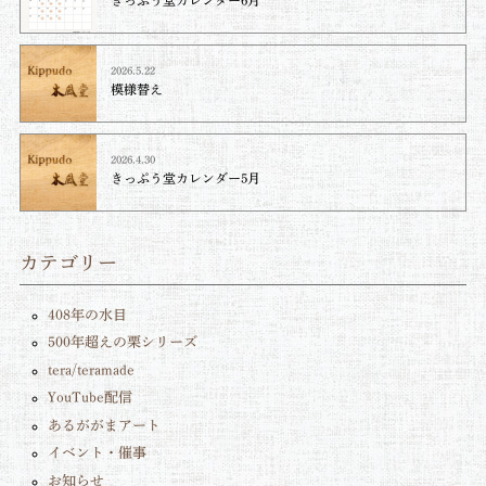
2026.5.22
模様替え
2026.4.30
きっぷう堂カレンダー5月
カテゴリー
408年の水目
500年超えの栗シリーズ
tera/teramade
YouTube配信
あるががまアート
イベント・催事
お知らせ