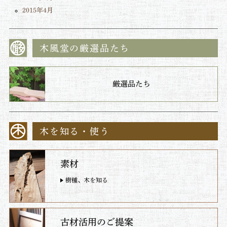
2015年4月
木風堂の厳選品たち
厳選品たち
木を知る・使う
素材
樹種、木を知る
古材活用のご提案