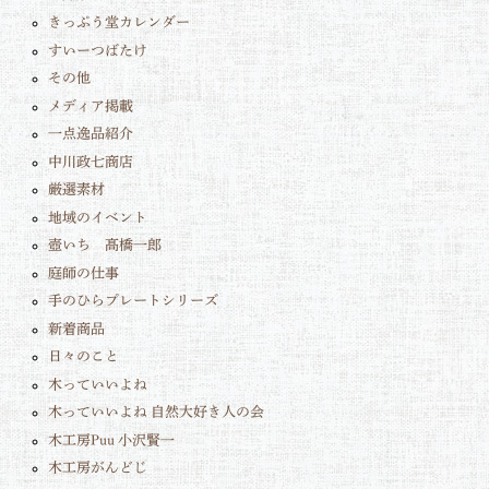
きっぷう堂カレンダー
すいーつばたけ
その他
メディア掲載
一点逸品紹介
中川政七商店
厳選素材
地域のイベント
壺いち 髙橋一郎
庭師の仕事
手のひらプレートシリーズ
新着商品
日々のこと
木っていいよね
木っていいよね 自然大好き人の会
木工房Puu 小沢賢一
木工房がんどじ