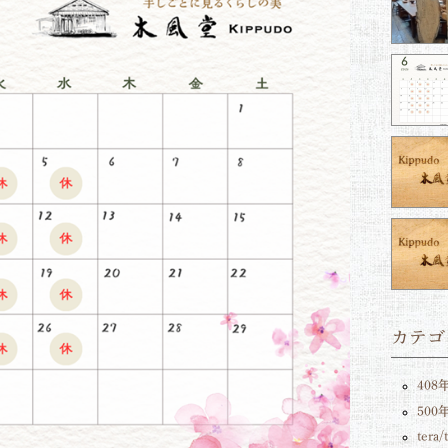
カテゴ
408
50
tera/