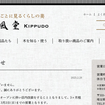
ホーム
よく
選品たち
木を知る・使う
取り扱い商品のご案内
らせ
営業
営業時
2025.2.28
休日
ざいません。
※営業
※祭日
て、誠にありがとうございます。
〒333-
舗オープンに伴い店内改装をすることとなりまして、3ヶ月程
埼玉県
3月2日(日)までの営業となります。
TEL/F