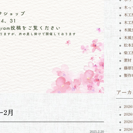
木っ
木工
木工
木風堂
木風
松本
柴工
素材
藤原
製作
アーカ
202
ー2月
202
202
202
2025.2.20