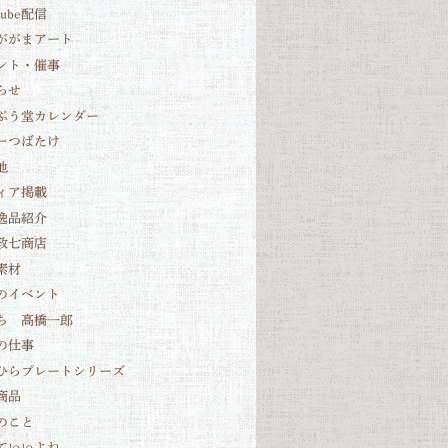
Tube配信
ががまアート
ント・催事
らせ
ぷう堂カレンダー
ーつばたけ
他
ィア掲載
逸品紹介
政七商店
素材
のイベント
ち 髙橋一郎
の仕事
ひらプレートシリーズ
商品
のこと
ていいよね