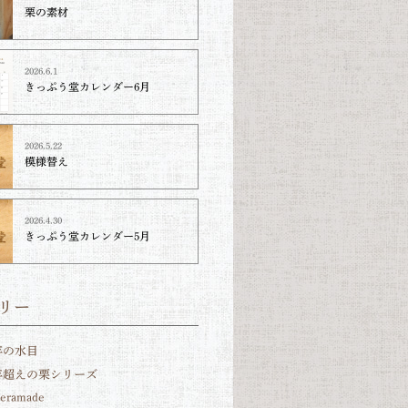
栗の素材
2026.6.1
きっぷう堂カレンダー6月
2026.5.22
模様替え
2026.4.30
きっぷう堂カレンダー5月
リー
年の水目
0年超えの栗シリーズ
teramade