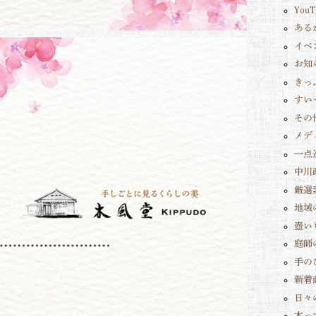
You
ある
イベ
お知
きっ
すい
その
メデ
一点
中川
厳選
地域
壺い
庭師
手の
新着
日々
木っ