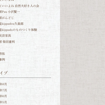
ていいよね 自然大好き人の会
房Puu 小沢賢一
房がんどじ
kippudou久楽部
堂kippudoのものつくり体験
民芸家具
房 柴田重利
啓祐
事例
イブ
6年8月
6年7月
6年6月
6年5月