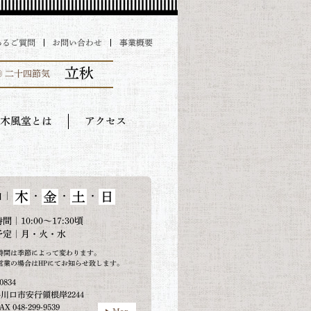
あるご質問
お問い合わせ
事業概要
立秋
◎ 二十四節気
木風堂とは
アクセス
木
金
土
日
｜
・
・
・
日
間｜10:00～17:30頃
予定｜月・火・水
時間は季節によって変わります。
営業の場合はHPにてお知らせ致します。
0834
川口市安行領根岸2244
AX 048-299-9539
Map