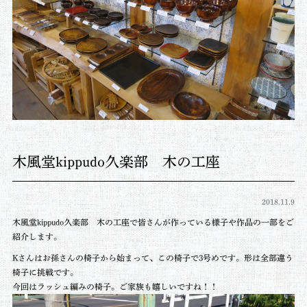
木風堂kippudo久楽部 木の工座
2018.11.9
木風堂kippudo久楽部 木の工座で皆さんが作っている様子や作品の一部をご
紹介します。
Kさんはお孫さんの椅子から始まって、この椅子で3号めです。形は全部違う
椅子に挑戦です。
今回はラッシュ編みの椅子。ご家族も嬉しいですね！！