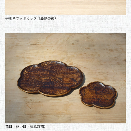
手彫りウッドカップ
（藤原啓祐）
花皿・花小皿
（藤原啓祐）