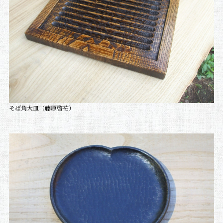
そば角大皿
（藤原啓祐）