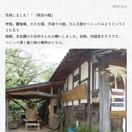
2018.10.4
完成しました！！『板目の庭』
坪庭、露地風、小さな庭、手造りの庭、そんな庭をつくってみようというこ
とになり
庭師、友良園の小谷中さんにお願いしました。自称、作庭家だそうです。
つくって頂く施工前の場所がこちら。