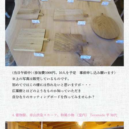
(当日午前中) (参加費1000円、10人を予定 事前申し込み願います)
※上の写真は販売しているものです。
初めてではこの様には作れないと思いますが・・・
広葉樹とはどのようなものか知っていただき
自分なりのカッティングボードを作ってみませんか？
4. 着物服、赤山渋染スカーフ、和風小物 《堂内》 Teramade 平 知代