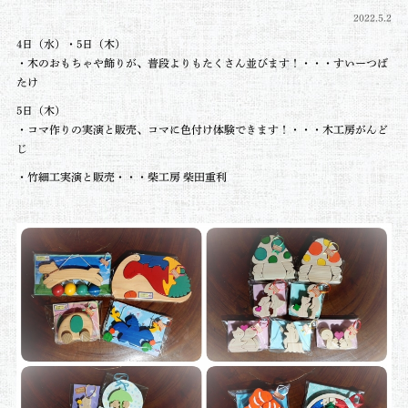
2022.5.2
4日（水）・5日（木）
・木のおもちゃや飾りが、普段よりもたくさん並びます！・・・すいーつば
たけ
5日（木）
・コマ作りの実演と販売、コマに色付け体験できます！・・・木工房がんど
じ
・竹細工実演と販売・・・柴工房 柴田重利