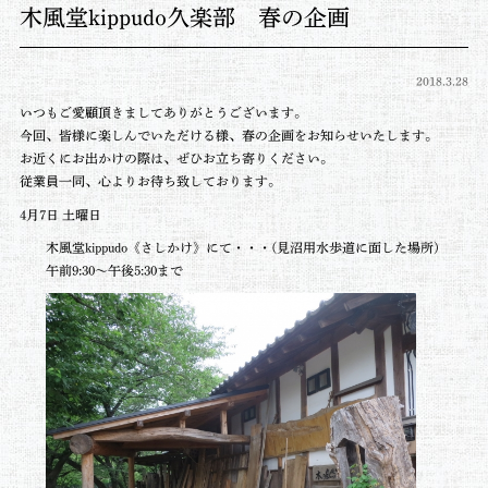
木風堂kippudo久楽部 春の企画
2018.3.28
いつもご愛顧頂きましてありがとうございます。
今回、皆様に楽しんでいただける様、春の企画をお知らせいたします。
お近くにお出かけの際は、ぜひお立ち寄りください。
従業員一同、心よりお待ち致しております。
4月7日 土曜日
木風堂kippudo《さしかけ》にて・・・(見沼用水歩道に面した場所)
午前9:30〜午後5:30まで