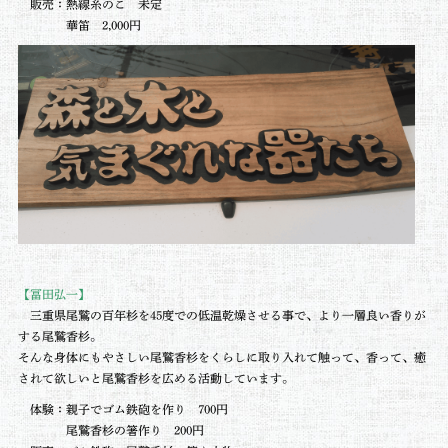
販売：熱線糸のこ 未定
華笛 2,000円
【冨田弘一】
三重県尾鷲の百年杉を45度での
低温乾燥させる事で、より一層良い香りが
する尾鷲香杉。
そんな身体にもやさしい尾鷲香杉をくらしに取り入れて触って、香って、癒
されて欲しいと尾鷲香杉を広める活動しています。
体験：親子でゴム鉄砲を作り 700円
尾鷲香杉の箸作り 200円