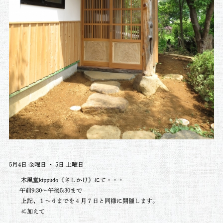
5月
4
日 金曜日 ・
5
日 土曜日
木風堂
kippudo
《さしかけ》にて・・・
午前
9:30
〜午後
5:30
まで
上記、
１～６まで
を４月７日と同様に開催します。
に加えて