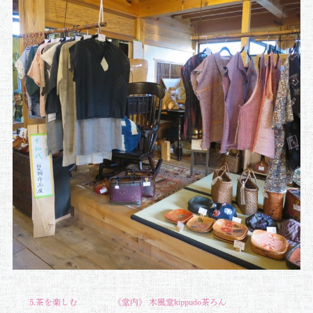
5.茶を楽しむ 《堂内》 木風堂kippudo茶ろん