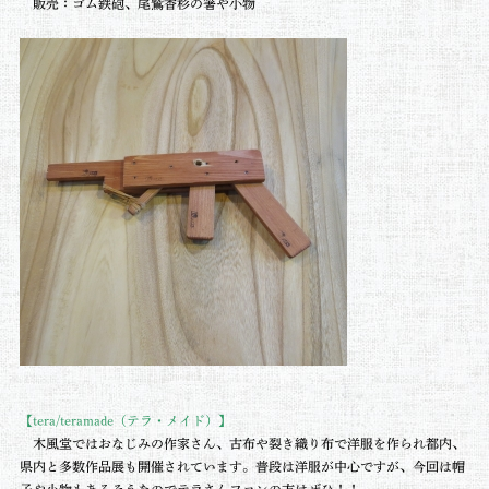
販売：ゴム鉄砲、尾鷲香杉の箸や小物
【tera/
teramade（テラ・メイド）】
木風堂ではおなじみの作家さん、古布や裂き織り布で洋服を作られ都内、
県内と多数作品展も開催されています。普段は洋服が中心ですが、今回は帽
子や小物もあるそうなのでテラさんファンの方はぜひ！！