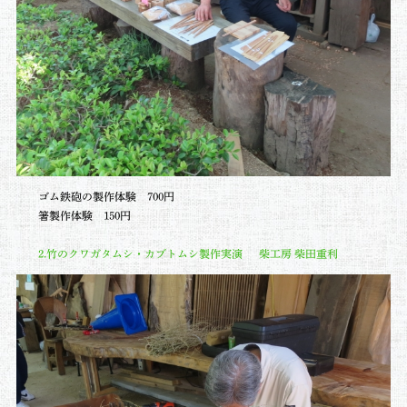
ゴム鉄砲の製作体験 700円
箸製作体験 150円
2.竹のクワガタムシ・カブトムシ製作実演 柴工房 柴田重利