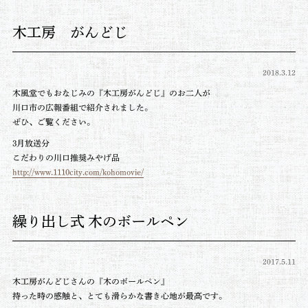
木工房 がんどじ
2018.3.12
木風堂でもおなじみの『木工房がんどじ』のお二人が
川口市の広報番組で紹介されました。
ぜひ、ご覧ください。
3月放送分
こだわりの川口推奨みやげ品
http://www.1110city.com/kohomovie/
繰り出し式 木のボールペン
2017.5.11
木工房がんどじさんの『木のボールペン』
持った時の感触と、とても滑らかな書き心地が最高です。