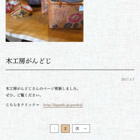
木工房がんどじ
2017.4.7
木工房がんどじさんのページ更新しました。
ぜひ、ご覧ください。
こちらをクリック⇒
http://kippudo.jp/gandoji/
1
2
次 →