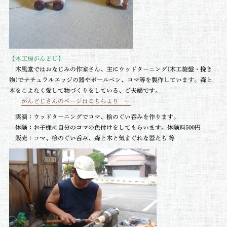
【木工房がんどじ】
木風堂ではおなじみの作家さん、主にウッドターニング(木工旋盤・挽き
物)でナチュラルエッジの器やボールペン、コマ等を製作しています。森と
木をこよなく愛して物づくりをしている、ご夫婦です。
がんどじさんのページはこちらより ←
実演：ウッドターニングでコマ、桧のぐい呑みを作ります。
体験：お子様に自分のコマの色付けをしてもらいます。体験料500円
販売：コマ、桧のぐい呑み、森と木と気まぐれな器たち 等