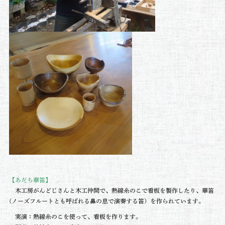
【あだち華笛】
木工房がんどじさんと木工仲間で、熱線糸のこで看板を製作したり、華笛
(ノーズフルートとも呼ばれる鼻の息で演奏する笛）を作られています。
実演：熱線糸のこを使って、看板を作ります。