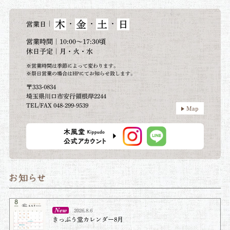
木
金
土
日
｜
・
・
・
営業日
営業時間｜10:00～17:30頃
休日予定｜月・火・水
※営業時間は季節によって変わります。
※祭日営業の場合はHPにてお知らせ致します。
〒333-0834
埼玉県川口市安行領根岸2244
TEL/FAX 048-299-9539
Map
2026.8.6
きっぷう堂カレンダー8月