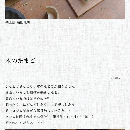
柴工房 柴田重利
木のたまご
2020.7.17
がんどじさんより、木のたまごが届きました。
また、いろんな樹種が来ましたよ。
集めている方はお早めに～‼
飾ったり、にぎにぎしたり、ツボ押ししたり。
テレビでも見ながら毎日触っていると・・・
ヒヨコは産まれませんが(^^; 艶は生まれます( *´艸｀)
癒されてください・・・