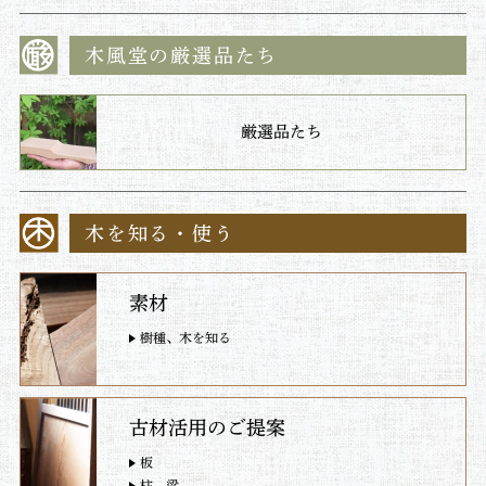
木風堂の厳選品たち
厳選品たち
木を知る・使う
素材
樹種、木を知る
古材活用のご提案
板
柱、梁