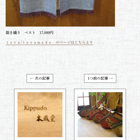
裂き織り ベスト 17,000円
ｔｅｒａ/ｔｅｒａｍａｄｅ のページはこちらより
← 次の記事
1つ前の記事 →