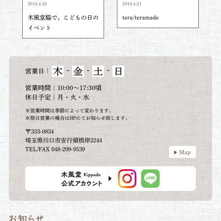
2016.4.28
2016.4.21
木風堂脇で、こどもの日の
tera/teramade
イベント
木
金
土
日
｜
・
・
・
営業日
営業時間｜10:00～17:30頃
休日予定｜月・火・水
※営業時間は季節によって変わります。
※祭日営業の場合はHPにてお知らせ致します。
〒333-0834
埼玉県川口市安行領根岸2244
TEL/FAX 048-299-9539
Map