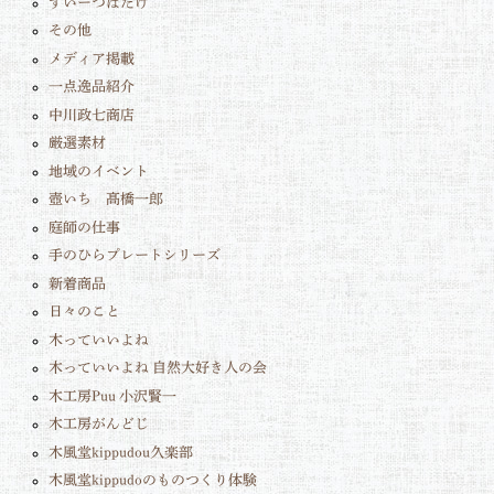
すいーつばたけ
その他
メディア掲載
一点逸品紹介
中川政七商店
厳選素材
地域のイベント
壺いち 髙橋一郎
庭師の仕事
手のひらプレートシリーズ
新着商品
日々のこと
木っていいよね
木っていいよね 自然大好き人の会
木工房Puu 小沢賢一
木工房がんどじ
木風堂kippudou久楽部
木風堂kippudoのものつくり体験