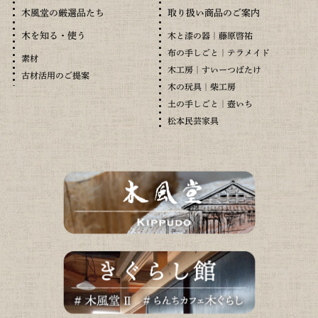
木風堂の厳選品たち
取り扱い商品のご案内
木を知る・使う
木と漆の器｜藤原啓祐
布の手しごと｜テラメイド
素材
木工房｜すいーつばたけ
古材活用のご提案
木の玩具｜柴工房
土の手しごと｜壺いち
松本民芸家具