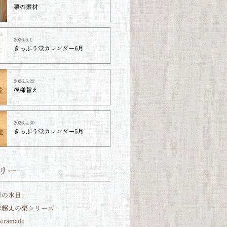
栗の素材
2026.6.1
きっぷう堂カレンダー6月
2026.5.22
模様替え
2026.4.30
きっぷう堂カレンダー5月
リー
年の水目
0年超えの栗シリーズ
teramade