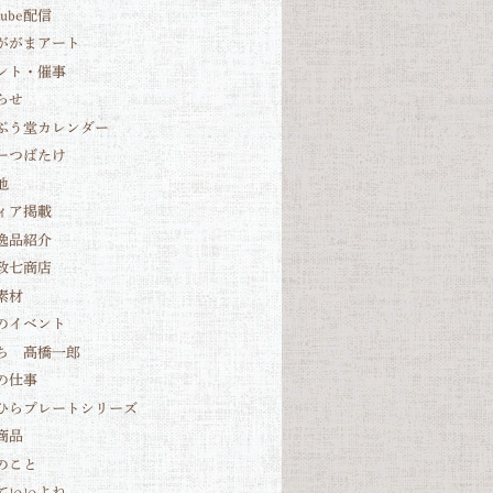
Tube配信
ががまアート
ント・催事
らせ
ぷう堂カレンダー
ーつばたけ
他
ィア掲載
逸品紹介
政七商店
素材
のイベント
ち 髙橋一郎
の仕事
ひらプレートシリーズ
商品
のこと
ていいよね