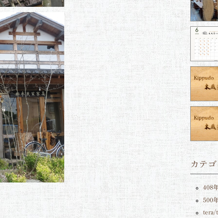
カテゴ
408
50
tera/