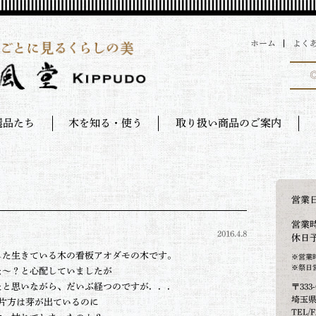
ホーム
よく
選品たち
木を知る・使う
取り扱い商品のご案内
営業
営業時
2016.4.8
休日
した生きている木の看板アオダモの木です。
※営業
※祭日
な～？と心配していましたが
〒333-
たと思いながら、だいぶ経つのですが．．．
埼玉県
片方は芽が出ているのに
TEL/F