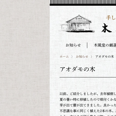
お知らせ
木風堂の厳
ホーム
お知らせ
アオダモの木
アオダモの木
以前、ご紹介しましたが、去年植樹
夏の暑い時に移植したので根付くか
芽が出て蕾が出てきました。良かっ
不思議な事に同じく植えた2本の木、