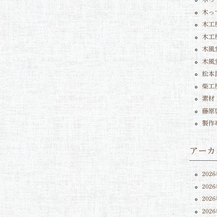
木っ
木工
木工
木風堂
木風
松本
柴工
素材
藤原
製作
アーカ
202
202
202
202