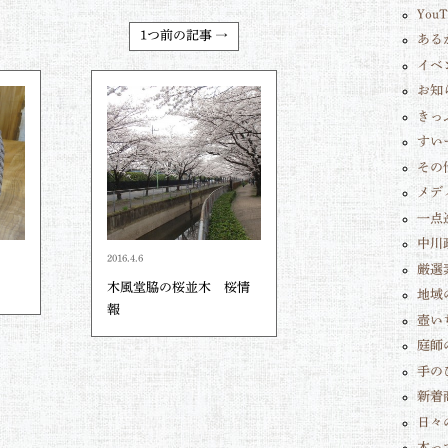
You
1つ前の記事 →
ある
イベ
お知
きっ
すい
その
メデ
一点
中川
2016.4.6
厳選
木風堂脇の桜並木 桜情
地域
報
壺い
庭師
手の
新着
日々
木っ