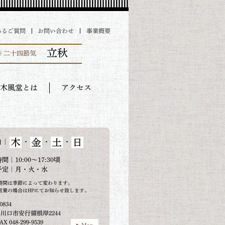
あるご質問
お問い合わせ
事業概要
立秋
◎ 二十四節気
木風堂とは
アクセス
木
金
土
日
｜
・
・
・
日
間｜10:00～17:30頃
予定｜月・火・水
時間は季節によって変わります。
営業の場合はHPにてお知らせ致します。
0834
川口市安行領根岸2244
AX 048-299-9539
Map