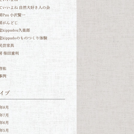
ていいよね 自然大好き人の会
房Puu 小沢賢一
房がんどじ
kippudou久楽部
堂kippudoのものつくり体験
民芸家具
房 柴田重利
啓祐
事例
イブ
6年8月
6年7月
6年6月
6年5月