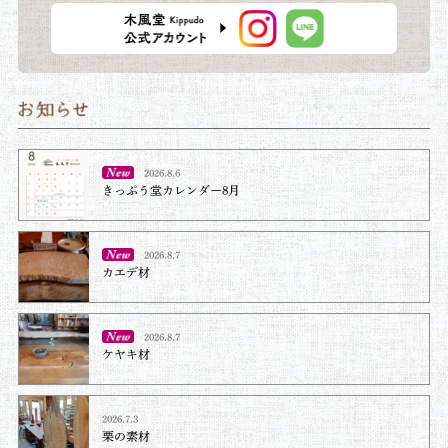
2026.8.6
きっぷう堂カレンダー8月
2026.8.7
カエデ材
2026.8.7
ケヤキ材⁡
2026.7.3
栗の素材