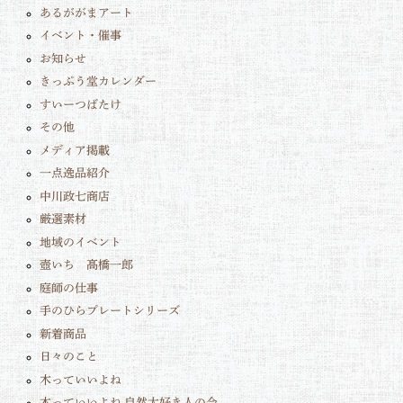
あるががまアート
イベント・催事
お知らせ
きっぷう堂カレンダー
すいーつばたけ
その他
メディア掲載
一点逸品紹介
中川政七商店
厳選素材
地域のイベント
壺いち 髙橋一郎
庭師の仕事
手のひらプレートシリーズ
新着商品
日々のこと
木っていいよね
木っていいよね 自然大好き人の会