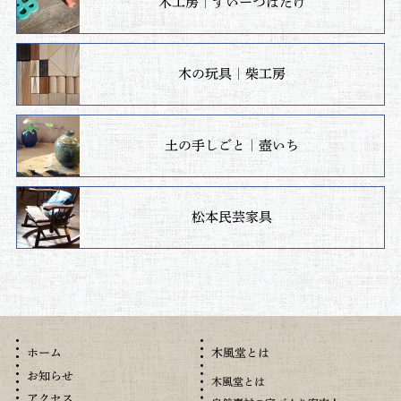
木工房｜すいーつばたけ
木の玩具｜柴工房
土の手しごと｜壺いち
松本民芸家具
木風堂とは
ホーム
お知らせ
木風堂とは
アクセス