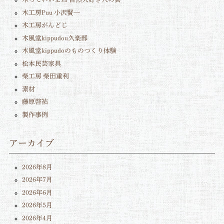
木工房Puu 小沢賢一
木工房がんどじ
木風堂kippudou久楽部
木風堂kippudoのものつくり体験
松本民芸家具
柴工房 柴田重利
素材
藤原啓祐
製作事例
アーカイブ
2026年8月
2026年7月
2026年6月
2026年5月
2026年4月