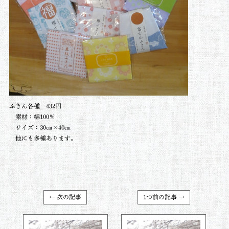
ふきん各種 432円
素材：綿100％
サイズ：30㎝×40㎝
他にも多種あります。
← 次の記事
1つ前の記事 →