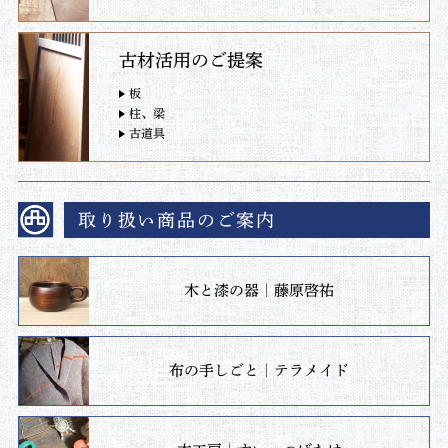
古材活用のご提案
板
柱、梁
古道具
取り扱い商品のご案内
木と漆の器｜藤原啓祐
布の手しごと｜テラメイド