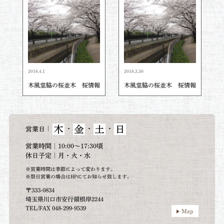
2016.4.1
2016.3.30
木風堂脇の桜並木 桜情報
木風堂脇の桜並木 桜情報
木
金
土
日
｜
・
・
・
営業日
営業時間｜10:00～17:30頃
休日予定｜月・火・水
※営業時間は季節によって変わります。
※祭日営業の場合はHPにてお知らせ致します。
〒333-0834
埼玉県川口市安行領根岸2244
TEL/FAX 048-299-9539
Map