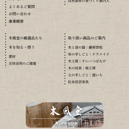
自然素材の家づくり案内人
よくあるご質問
お問い合わせ
事業概要
木風堂の厳選品たち
取り扱い商品のご案内
木を知る・使う
木と漆の器｜藤原啓祐
布の手しごと｜テラメイド
素材
木工房｜すいーつばたけ
古材活用のご提案
木の玩具｜柴工房
土の手しごと｜壺いち
松本民芸家具