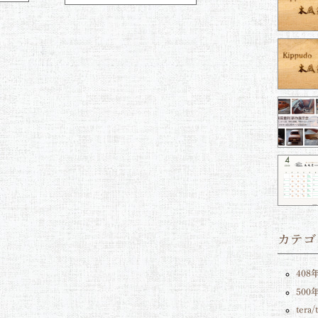
カテゴ
408
50
tera/