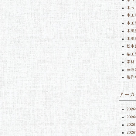
木っ
木工
木工
木風堂
木風
松本
柴工
素材
藤原
製作
アーカ
202
202
202
202