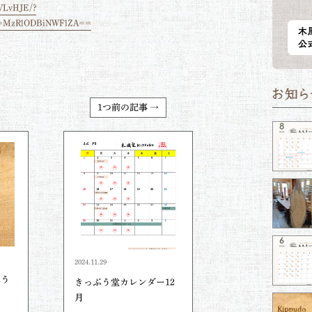
VLvHJE/?
sh=MzRlODBiNWFlZA==
1つ前の記事 →
2024.11.29
ぷう
きっぷう堂カレンダー12
月