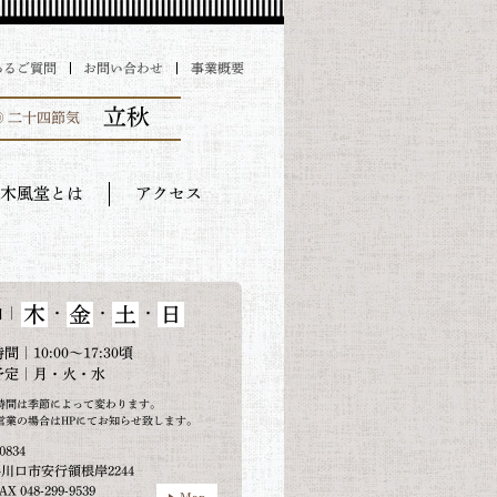
あるご質問
お問い合わせ
事業概要
立秋
◎ 二十四節気
木風堂とは
アクセス
木
金
土
日
｜
・
・
・
日
間｜10:00～17:30頃
予定｜月・火・水
時間は季節によって変わります。
営業の場合はHPにてお知らせ致します。
0834
川口市安行領根岸2244
AX 048-299-9539
Map