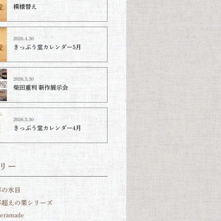
模様替え
2026.4.30
きっぷう堂カレンダー5月
2026.3.30
柴田重利 新作展示会
2026.3.30
きっぷう堂カレンダー4月
リー
年の水目
0年超えの栗シリーズ
teramade