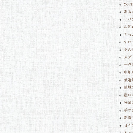
You
ある
イベ
お知
きっ
すい
その
メデ
一点
中川
厳選
地域
壺い
庭師
手の
新着
日々
木っ