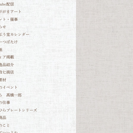
Tube配信
ががまアート
ント・催事
らせ
ぷう堂カレンダー
ーつばたけ
他
ィア掲載
逸品紹介
政七商店
素材
のイベント
ち 髙橋一郎
の仕事
ひらプレートシリーズ
商品
のこと
ていいよね