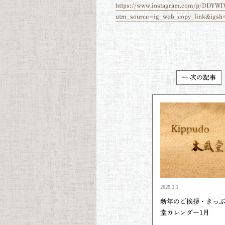
https://www.instagram.com/p/DDYWI
utm_source=ig_web_copy_link&ig
← 次の記事
2025.1.1
新年のご挨拶・きっ
堂カレンダー1月