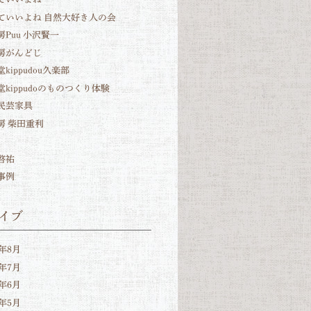
ていいよね 自然大好き人の会
房Puu 小沢賢一
房がんどじ
kippudou久楽部
堂kippudoのものつくり体験
民芸家具
房 柴田重利
啓祐
事例
イブ
6年8月
6年7月
6年6月
6年5月