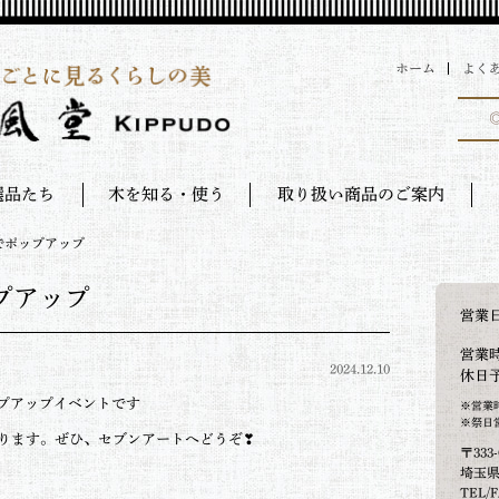
ホーム
よく
選品たち
木を知る・使う
取り扱い商品のご案内
でポップアップ
プアップ
営業
営業時
2024.12.10
休日
ポップアップイベントです
※営業
※祭日
ります。ぜひ、セブンアートへどうぞ❣
〒333-
埼玉県
TEL/F