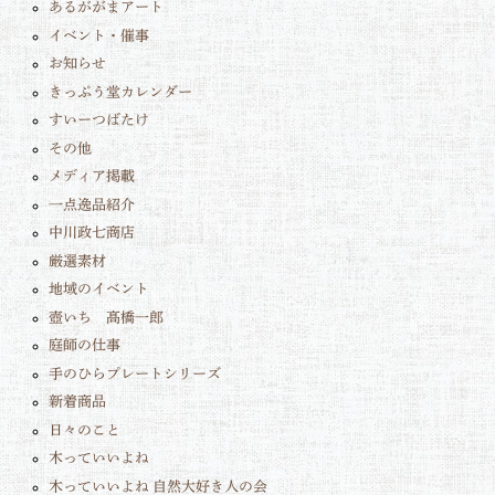
あるががまアート
イベント・催事
お知らせ
きっぷう堂カレンダー
すいーつばたけ
その他
メディア掲載
一点逸品紹介
中川政七商店
厳選素材
地域のイベント
壺いち 髙橋一郎
庭師の仕事
手のひらプレートシリーズ
新着商品
日々のこと
木っていいよね
木っていいよね 自然大好き人の会