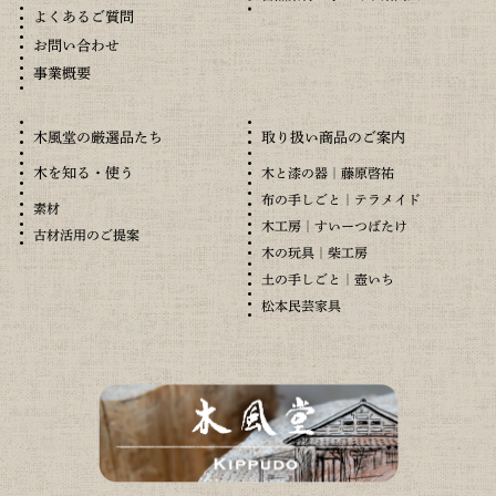
よくあるご質問
お問い合わせ
事業概要
木風堂の厳選品たち
取り扱い商品のご案内
木を知る・使う
木と漆の器｜藤原啓祐
布の手しごと｜テラメイド
素材
木工房｜すいーつばたけ
古材活用のご提案
木の玩具｜柴工房
土の手しごと｜壺いち
松本民芸家具