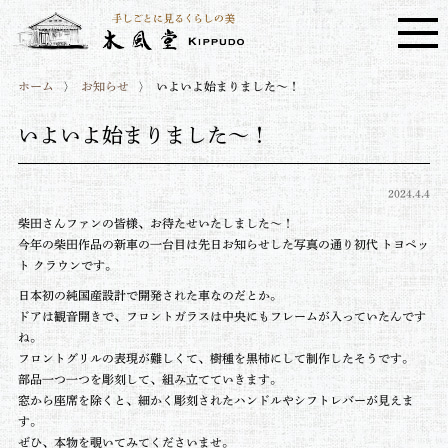
ホーム
お知らせ
いよいよ始まりました～！
いよいよ始まりました～！
2024.4.4
柴田さんファンの皆様、お待たせいたしました～！
今年の柴田作品の新車の一台目は先日お知らせした写真の通り初代 トヨペッ
ト クラウンです。
日本初の純国産設計で開発された車なのだとか。
ドアは観音開きで、フロントガラスは中央にもフレームが入っていたんです
ね。
フロントグリルの表現が難しくて、樹種を黒柿にして制作したそうです。
部品一つ一つを彫刻して、組み立てていきます。
窓から座席を除くと、細かく彫刻されたハンドルやシフトレバーが見えま
す。
ぜひ、本物を覗いてみてくださいませ。