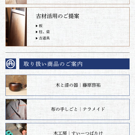
古材活用のご提案
板
柱、梁
古道具
取り扱い商品のご案内
木と漆の器｜藤原啓祐
布の手しごと｜テラメイド
木工房｜すいーつばたけ