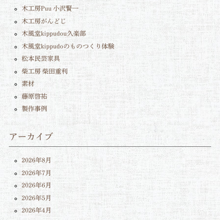
木工房Puu 小沢賢一
木工房がんどじ
木風堂kippudou久楽部
木風堂kippudoのものつくり体験
松本民芸家具
柴工房 柴田重利
素材
藤原啓祐
製作事例
アーカイブ
2026年8月
2026年7月
2026年6月
2026年5月
2026年4月