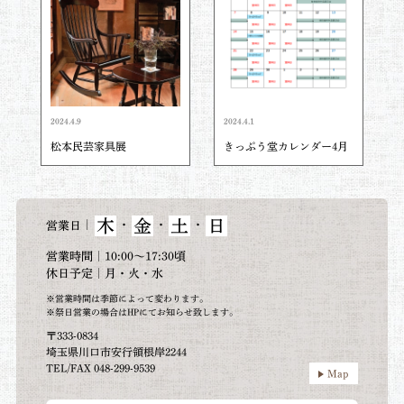
2024.4.9
2024.4.1
松本民芸家具展
きっぷう堂カレンダー4月
木
金
土
日
｜
・
・
・
営業日
営業時間｜10:00～17:30頃
休日予定｜月・火・水
※営業時間は季節によって変わります。
※祭日営業の場合はHPにてお知らせ致します。
〒333-0834
埼玉県川口市安行領根岸2244
TEL/FAX 048-299-9539
Map