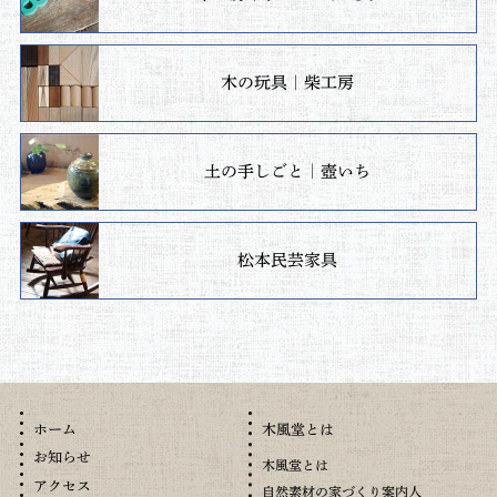
木の玩具｜柴工房
土の手しごと｜壺いち
松本民芸家具
木風堂とは
ホーム
お知らせ
木風堂とは
アクセス
自然素材の家づくり案内人