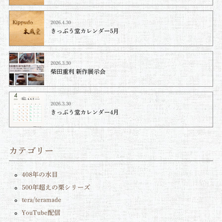
2026.4.30
きっぷう堂カレンダー5月
2026.3.30
柴田重利 新作展示会
2026.3.30
きっぷう堂カレンダー4月
カテゴリー
408年の水目
500年超えの栗シリーズ
tera/teramade
YouTube配信