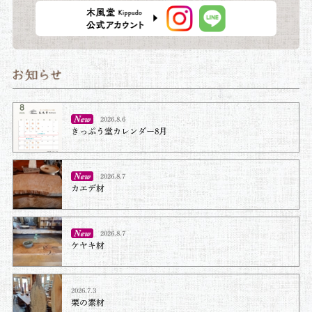
2026.8.6
きっぷう堂カレンダー8月
2026.8.7
カエデ材
2026.8.7
ケヤキ材⁡
2026.7.3
栗の素材