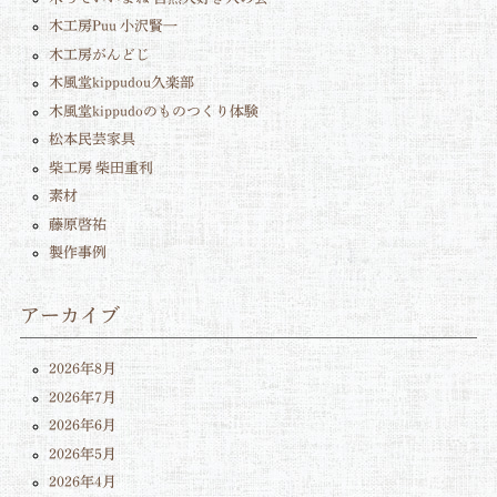
木工房Puu 小沢賢一
木工房がんどじ
木風堂kippudou久楽部
木風堂kippudoのものつくり体験
松本民芸家具
柴工房 柴田重利
素材
藤原啓祐
製作事例
アーカイブ
2026年8月
2026年7月
2026年6月
2026年5月
2026年4月