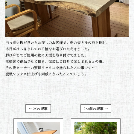
白っぽい板が良いとお探しのお客様で、栃の板と栓の板を検討。
木目がはっきりしている栓をお選びいただきました。
脚は今までご使用の物に天板を取り付けてました。
無塗装で納品させて頂き、塗装はご自身で楽しまれるとの事。
その後ターナーの蜜蝋ワックスを塗られたとの事です～！
蜜蠟ワックス仕上げも素敵になったことでしょう。
← 次の記事
1つ前の記事 →