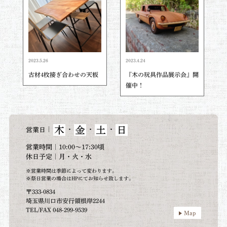
2023.5.26
2023.4.24
古材4枚接ぎ合わせの天板
『木の玩具作品展示会』開
催中！
木
金
土
日
｜
・
・
・
営業日
営業時間｜10:00～17:30頃
休日予定｜月・火・水
※営業時間は季節によって変わります。
※祭日営業の場合はHPにてお知らせ致します。
〒333-0834
埼玉県川口市安行領根岸2244
TEL/FAX 048-299-9539
Map