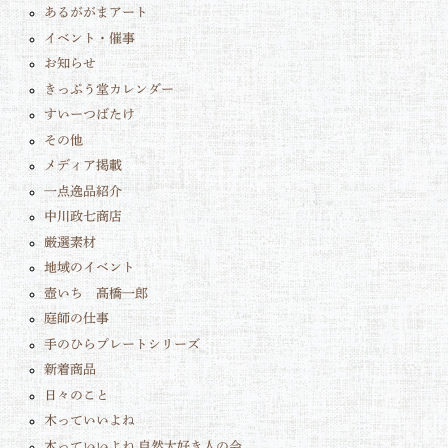
あるががまアート
イベント・催事
お知らせ
きっぷう堂カレンダー
すいーつばたけ
その他
メディア掲載
一点逸品紹介
中川政七商店
厳選素材
地域のイベント
壺いち 髙橋一郎
庭師の仕事
手のひらプレートシリーズ
新着商品
日々のこと
木っていいよね
木っていいよね 自然大好き人の会