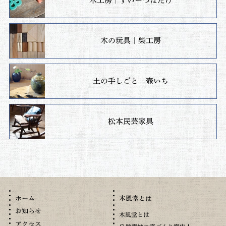
木工房｜すいーつばたけ
木の玩具｜柴工房
土の手しごと｜壺いち
松本民芸家具
木風堂とは
ホーム
お知らせ
木風堂とは
アクセス