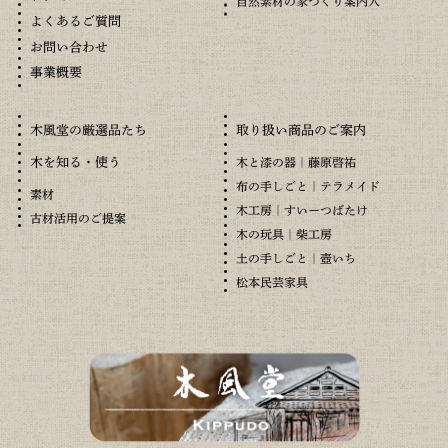
自然素材の家づくり案内人
よくあるご質問
お問い合わせ
事業概要
木風堂の厳選品たち
取り扱い商品のご案内
木を知る・使う
木と漆の器｜藤原啓祐
布の手しごと｜テラメイド
素材
木工房｜すいーつばたけ
古材活用のご提案
木の玩具｜柴工房
土の手しごと｜壺いち
松本民芸家具