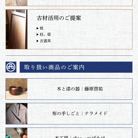
古材活用のご提案
板
柱、梁
古道具
取り扱い商品のご案内
木と漆の器｜藤原啓祐
布の手しごと｜テラメイド