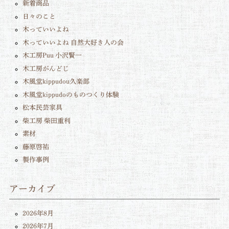
新着商品
日々のこと
木っていいよね
木っていいよね 自然大好き人の会
木工房Puu 小沢賢一
木工房がんどじ
木風堂kippudou久楽部
木風堂kippudoのものつくり体験
松本民芸家具
柴工房 柴田重利
素材
藤原啓祐
製作事例
アーカイブ
2026年8月
2026年7月