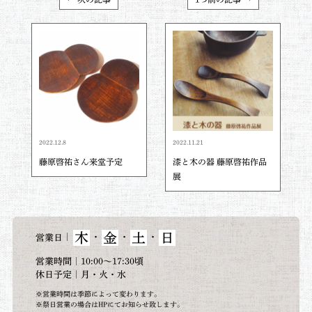
2022.12.8
2022.11.21
藤原啓祐さん来堂予定
漆と木の器⁡ 藤原啓祐作品
展
木
金
土
日
｜
・
・
・
営業日
営業時間｜10:00～17:30頃
休日予定｜月・火・水
※営業時間は季節によって変わります。
※祭日営業の場合はHPにてお知らせ致します。