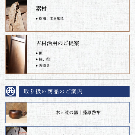
素材
樹種、木を知る
古材活用のご提案
板
柱、梁
古道具
取り扱い商品のご案内
木と漆の器｜藤原啓祐