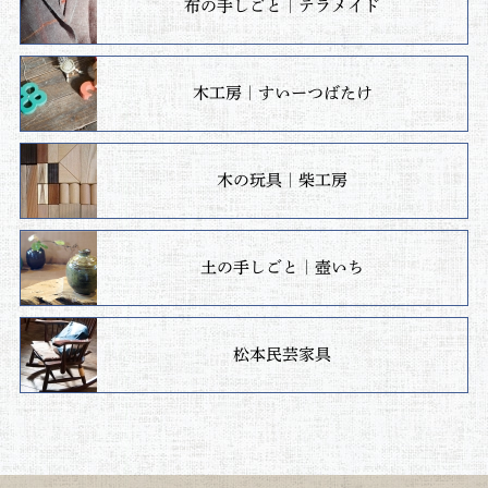
布の手しごと｜テラメイド
木工房｜すいーつばたけ
木の玩具｜柴工房
土の手しごと｜壺いち
松本民芸家具