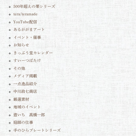
500年超えの栗シリーズ
tera/teramade
YouTube配信
あるががまアート
イベント・催事
お知らせ
きっぷう堂カレンダー
すいーつばたけ
その他
メディア掲載
一点逸品紹介
中川政七商店
厳選素材
地域のイベント
壺いち 髙橋一郎
庭師の仕事
手のひらプレートシリーズ