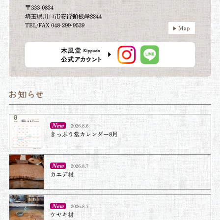
〒333-0834
埼玉県川口市安行領根岸2244
TEL/FAX 048-299-9539
Map
2026.8.6
きっぷう堂カレンダー8月
2026.8.7
カエデ材
2026.8.7
ケヤキ材⁡