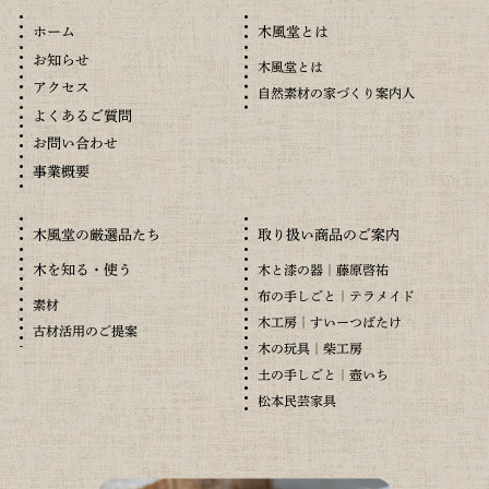
木風堂とは
ホーム
お知らせ
木風堂とは
アクセス
自然素材の家づくり案内人
よくあるご質問
お問い合わせ
事業概要
木風堂の厳選品たち
取り扱い商品のご案内
木を知る・使う
木と漆の器｜藤原啓祐
布の手しごと｜テラメイド
素材
木工房｜すいーつばたけ
古材活用のご提案
木の玩具｜柴工房
土の手しごと｜壺いち
松本民芸家具