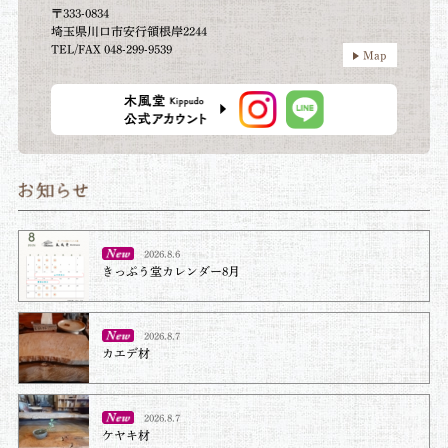
〒333-0834
埼玉県川口市安行領根岸2244
TEL/FAX 048-299-9539
Map
2026.8.6
きっぷう堂カレンダー8月
2026.8.7
カエデ材
2026.8.7
ケヤキ材⁡