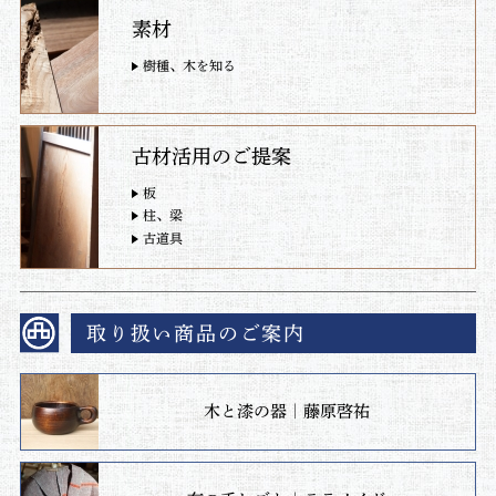
素材
樹種、木を知る
古材活用のご提案
板
柱、梁
古道具
取り扱い商品のご案内
木と漆の器｜藤原啓祐