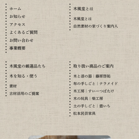
木風堂とは
ホーム
お知らせ
木風堂とは
アクセス
自然素材の家づくり案内人
よくあるご質問
お問い合わせ
事業概要
木風堂の厳選品たち
取り扱い商品のご案内
木を知る・使う
木と漆の器｜藤原啓祐
布の手しごと｜テラメイド
素材
木工房｜すいーつばたけ
古材活用のご提案
木の玩具｜柴工房
土の手しごと｜壺いち
松本民芸家具