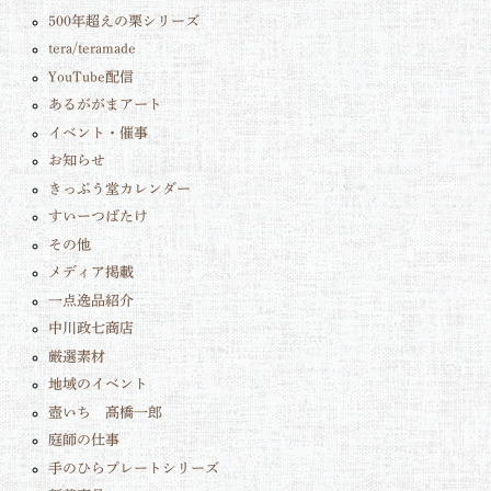
500年超えの栗シリーズ
tera/teramade
YouTube配信
あるががまアート
イベント・催事
お知らせ
きっぷう堂カレンダー
すいーつばたけ
その他
メディア掲載
一点逸品紹介
中川政七商店
厳選素材
地域のイベント
壺いち 髙橋一郎
庭師の仕事
手のひらプレートシリーズ