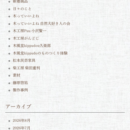
新着商品
日々のこと
木っていいよね
木っていいよね 自然大好き人の会
木工房Puu 小沢賢一
木工房がんどじ
木風堂kippudou久楽部
木風堂kippudoのものつくり体験
松本民芸家具
柴工房 柴田重利
素材
藤原啓祐
製作事例
アーカイブ
2026年8月
2026年7月