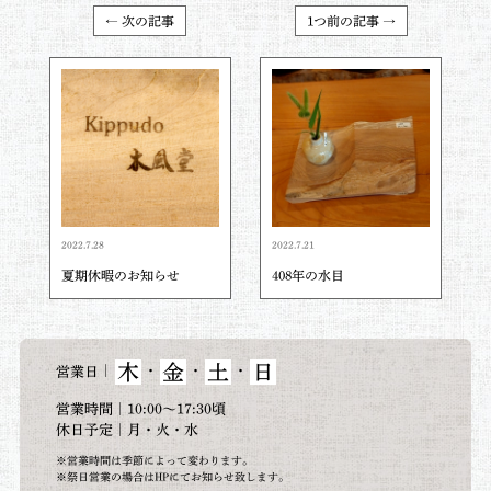
← 次の記事
1つ前の記事 →
2022.7.28
2022.7.21
夏期休暇のお知らせ
408年の水目
木
金
土
日
｜
・
・
・
営業日
営業時間｜10:00～17:30頃
休日予定｜月・火・水
※営業時間は季節によって変わります。
※祭日営業の場合はHPにてお知らせ致します。