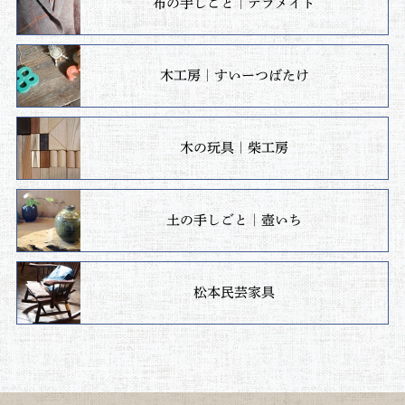
布の手しごと｜テラメイド
木工房｜すいーつばたけ
木の玩具｜柴工房
土の手しごと｜壺いち
松本民芸家具