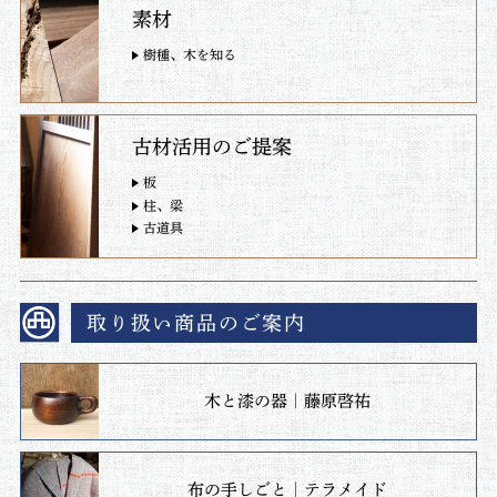
素材
樹種、木を知る
古材活用のご提案
板
柱、梁
古道具
取り扱い商品のご案内
木と漆の器｜藤原啓祐
布の手しごと｜テラメイド