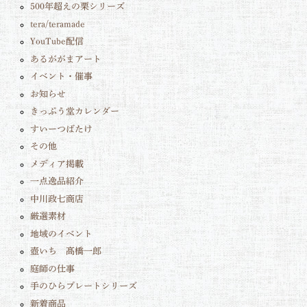
500年超えの栗シリーズ
tera/teramade
YouTube配信
あるががまアート
イベント・催事
お知らせ
きっぷう堂カレンダー
すいーつばたけ
その他
メディア掲載
一点逸品紹介
中川政七商店
厳選素材
地域のイベント
壺いち 髙橋一郎
庭師の仕事
手のひらプレートシリーズ
新着商品