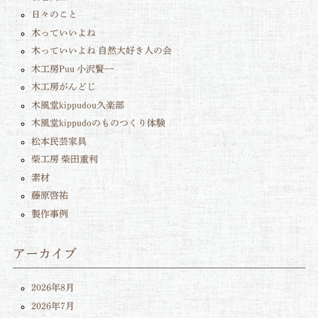
日々のこと
木っていいよね
木っていいよね 自然大好き人の会
木工房Puu 小沢賢一
木工房がんどじ
木風堂kippudou久楽部
木風堂kippudoのものつくり体験
松本民芸家具
柴工房 柴田重利
素材
藤原啓祐
製作事例
アーカイブ
2026年8月
2026年7月