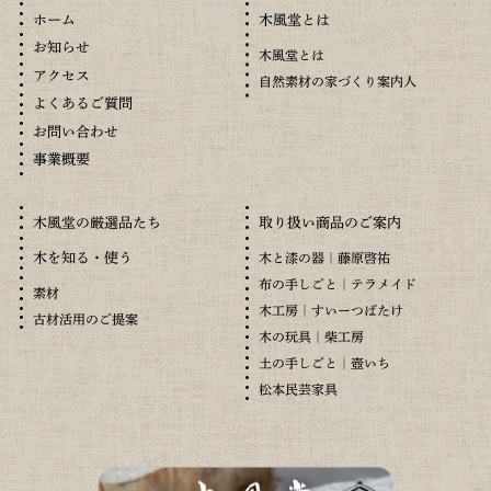
木風堂とは
ホーム
お知らせ
木風堂とは
アクセス
自然素材の家づくり案内人
よくあるご質問
お問い合わせ
事業概要
木風堂の厳選品たち
取り扱い商品のご案内
木を知る・使う
木と漆の器｜藤原啓祐
布の手しごと｜テラメイド
素材
木工房｜すいーつばたけ
古材活用のご提案
木の玩具｜柴工房
土の手しごと｜壺いち
松本民芸家具