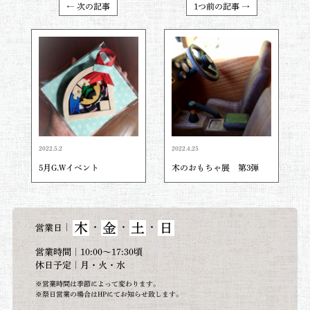
← 次の記事
1つ前の記事 →
2022.5.2
2022.4.25
5月G.Wイベント
木のおもちゃ展 第3弾
木
金
土
日
｜
・
・
・
営業日
営業時間｜10:00～17:30頃
休日予定｜月・火・水
※営業時間は季節によって変わります。
※祭日営業の場合はHPにてお知らせ致します。