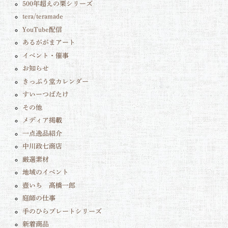
500年超えの栗シリーズ
tera/teramade
YouTube配信
あるががまアート
イベント・催事
お知らせ
きっぷう堂カレンダー
すいーつばたけ
その他
メディア掲載
一点逸品紹介
中川政七商店
厳選素材
地域のイベント
壺いち 髙橋一郎
庭師の仕事
手のひらプレートシリーズ
新着商品