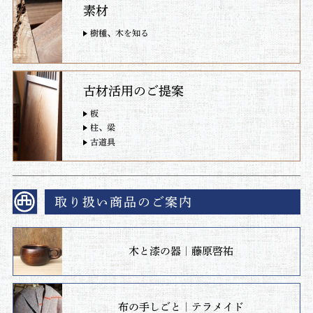
素材
樹種、木を知る
古材活用のご提案
板
柱、梁
古道具
取り扱い商品のご案内
木と漆の器｜藤原啓祐
布の手しごと｜テラメイド