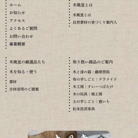
木風堂とは
ホーム
お知らせ
木風堂とは
アクセス
自然素材の家づくり案内人
よくあるご質問
お問い合わせ
事業概要
木風堂の厳選品たち
取り扱い商品のご案内
木を知る・使う
木と漆の器｜藤原啓祐
布の手しごと｜テラメイド
素材
木工房｜すいーつばたけ
古材活用のご提案
木の玩具｜柴工房
土の手しごと｜壺いち
松本民芸家具