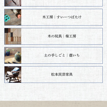
木工房｜すいーつばたけ
木の玩具｜柴工房
土の手しごと｜壺いち
松本民芸家具