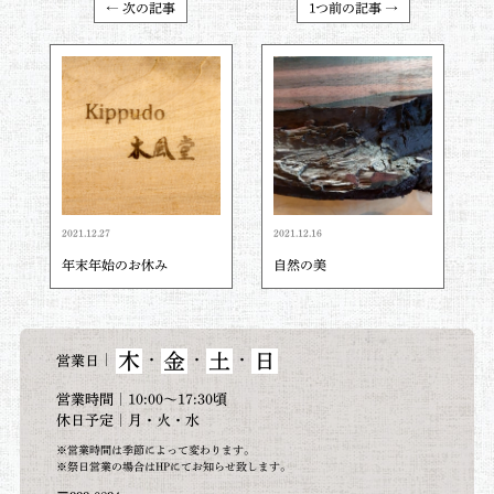
← 次の記事
1つ前の記事 →
2021.12.27
2021.12.16
年末年始のお休み
自然の美
木
金
土
日
｜
・
・
・
営業日
営業時間｜10:00～17:30頃
休日予定｜月・火・水
※営業時間は季節によって変わります。
※祭日営業の場合はHPにてお知らせ致します。