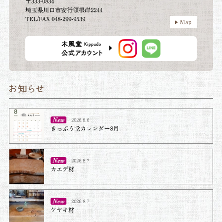
〒333-0834
埼玉県川口市安行領根岸2244
TEL/FAX 048-299-9539
Map
2026.8.6
きっぷう堂カレンダー8月
2026.8.7
カエデ材
2026.8.7
ケヤキ材⁡