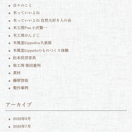
日々のこと
木っていいよね
木っていいよね 自然大好き人の会
木工房Puu 小沢賢一
木工房がんどじ
木風堂kippudou久楽部
木風堂kippudoのものつくり体験
松本民芸家具
柴工房 柴田重利
素材
藤原啓祐
製作事例
アーカイブ
2026年8月
2026年7月