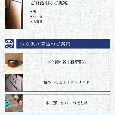
古材活用のご提案
板
柱、梁
古道具
取り扱い商品のご案内
木と漆の器｜藤原啓祐
布の手しごと｜テラメイド
木工房｜すいーつばたけ