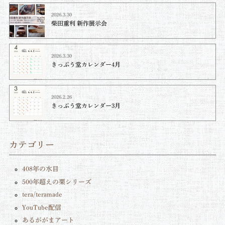
2026.3.30
柴田重利 新作展示会
2026.3.30
きっぷう堂カレンダー4月
2026.2.26
きっぷう堂カレンダー3月
カテゴリー
408年の水目
500年超えの栗シリーズ
tera/teramade
YouTube配信
あるががまアート