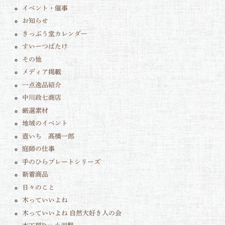
イベント・催事
お知らせ
きっぷう堂カレンダー
すいーつばたけ
その他
メディア掲載
一点逸品紹介
中川政七商店
厳選素材
地域のイベント
壺いち 髙橋一郎
庭師の仕事
手のひらプレートシリーズ
新着商品
日々のこと
木っていいよね
木っていいよね 自然大好き人の会