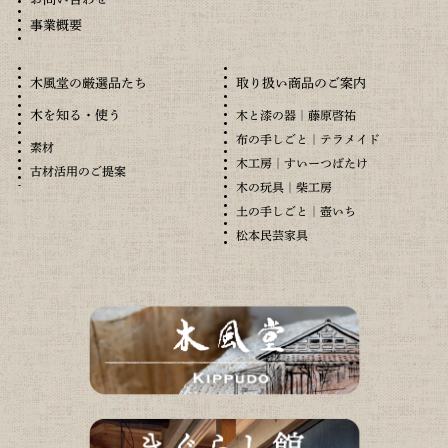
事業概要
木風堂の厳選品たち
取り扱い商品のご案内
木を知る・使う
木と漆の器｜藤原啓祐
布の手しごと｜テラメイド
素材
木工房｜すいーつばたけ
古材活用のご提案
木の玩具｜柴工房
土の手しごと｜壺いち
松本民芸家具