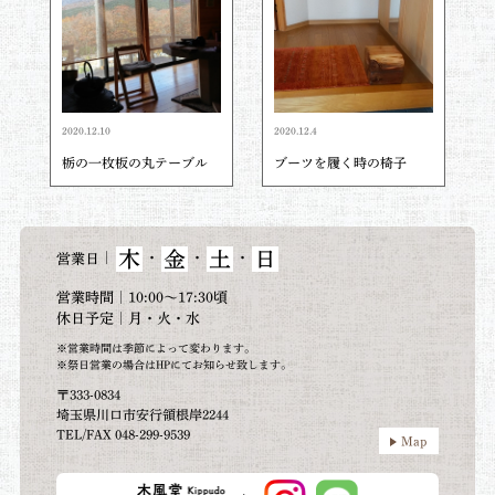
2020.12.10
2020.12.4
栃の一枚板の丸テーブル
ブーツを履く時の椅子
木
金
土
日
｜
・
・
・
営業日
営業時間｜10:00～17:30頃
休日予定｜月・火・水
※営業時間は季節によって変わります。
※祭日営業の場合はHPにてお知らせ致します。
〒333-0834
埼玉県川口市安行領根岸2244
TEL/FAX 048-299-9539
Map