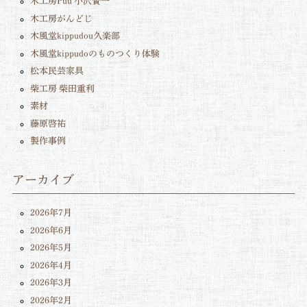
木工房Puu 小沢賢一
木工房がんどじ
木風堂kippudou久楽部
木風堂kippudoのものつくり体験
松本民芸家具
柴工房 柴田重利
素材
藤原啓祐
製作事例
アーカイブ
2026年7月
2026年6月
2026年5月
2026年4月
2026年3月
2026年2月