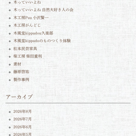
木っていいよね
木っていいよね 自然大好き人の会
木工房Puu 小沢賢一
木工房がんどじ
木風堂kippudou久楽部
木風堂kippudoのものつくり体験
松本民芸家具
柴工房 柴田重利
素材
藤原啓祐
製作事例
アーカイブ
2026年8月
2026年7月
2026年6月
2026年5月