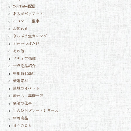
YouTube配信
あるががまアート
イベント・催事
お知らせ
きっぷう堂カレンダー
すいーつばたけ
その他
メディア掲載
一点逸品紹介
中川政七商店
厳選素材
地域のイベント
壺いち 髙橋一郎
庭師の仕事
手のひらプレートシリーズ
新着商品
日々のこと