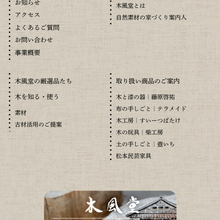
お知らせ
木風堂とは
アクセス
自然素材の家づくり案内人
よくあるご質問
お問い合わせ
事業概要
木風堂の厳選品たち
取り扱い商品のご案内
木を知る・使う
木と漆の器｜藤原啓祐
布の手しごと｜テラメイド
素材
木工房｜すいーつばたけ
古材活用のご提案
木の玩具｜柴工房
土の手しごと｜壺いち
松本民芸家具