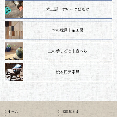
木工房｜すいーつばたけ
木の玩具｜柴工房
土の手しごと｜壺いち
松本民芸家具
木風堂とは
ホーム