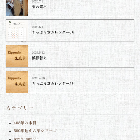
2026.7.3
栗の素材
2026.6.1
きっぷう堂カレンダー6月
2026.5.22
模様替え
2026.4.30
きっぷう堂カレンダー5月
カテゴリー
408年の水目
500年超えの栗シリーズ
tera/teramade