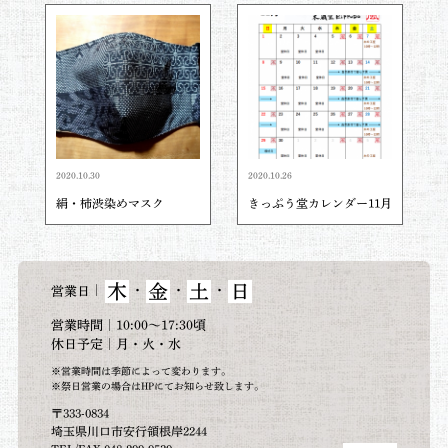
2020.10.30
2020.10.26
絹・柿渋染めマスク
きっぷう堂カレンダー11月
木
金
土
日
｜
・
・
・
営業日
営業時間｜10:00～17:30頃
休日予定｜月・火・水
※営業時間は季節によって変わります。
※祭日営業の場合はHPにてお知らせ致します。
〒333-0834
埼玉県川口市安行領根岸2244