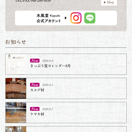
TEL/FAX 048-299-9539
Map
2026.8.6
きっぷう堂カレンダー8月
2026.8.7
カエデ材
2026.8.7
ケヤキ材⁡