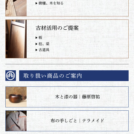
樹種、木を知る
古材活用のご提案
板
柱、梁
古道具
取り扱い商品のご案内
木と漆の器｜藤原啓祐
布の手しごと｜テラメイド