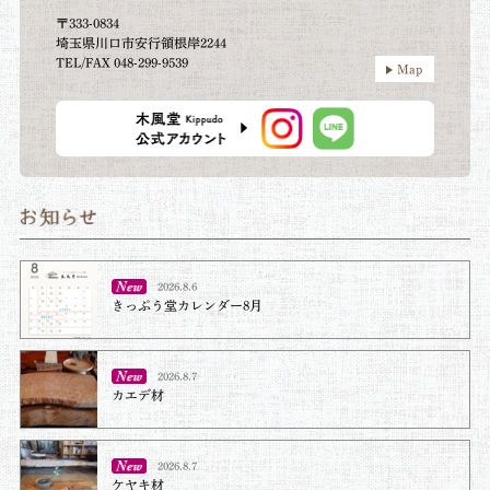
〒333-0834
埼玉県川口市安行領根岸2244
TEL/FAX 048-299-9539
Map
2026.8.6
きっぷう堂カレンダー8月
2026.8.7
カエデ材
2026.8.7
ケヤキ材⁡