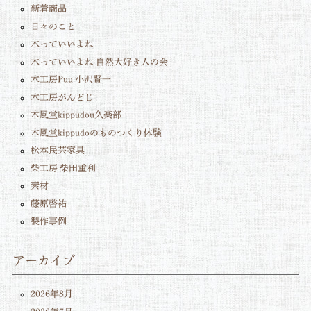
新着商品
日々のこと
木っていいよね
木っていいよね 自然大好き人の会
木工房Puu 小沢賢一
木工房がんどじ
木風堂kippudou久楽部
木風堂kippudoのものつくり体験
松本民芸家具
柴工房 柴田重利
素材
藤原啓祐
製作事例
アーカイブ
2026年8月