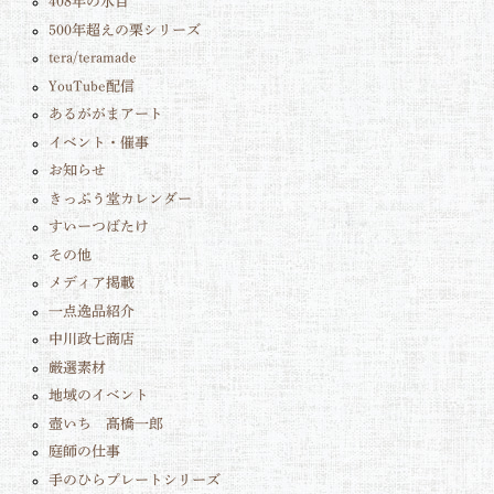
408年の水目
500年超えの栗シリーズ
tera/teramade
YouTube配信
あるががまアート
イベント・催事
お知らせ
きっぷう堂カレンダー
すいーつばたけ
その他
メディア掲載
一点逸品紹介
中川政七商店
厳選素材
地域のイベント
壺いち 髙橋一郎
庭師の仕事
手のひらプレートシリーズ