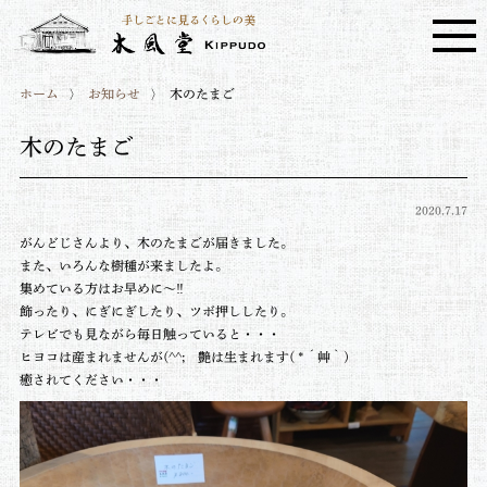
ホーム
お知らせ
木のたまご
木のたまご
2020.7.17
がんどじさんより、木のたまごが届きました。
また、いろんな樹種が来ましたよ。
集めている方はお早めに～‼
飾ったり、にぎにぎしたり、ツボ押ししたり。
テレビでも見ながら毎日触っていると・・・
ヒヨコは産まれませんが(^^; 艶は生まれます( *´艸｀)
癒されてください・・・