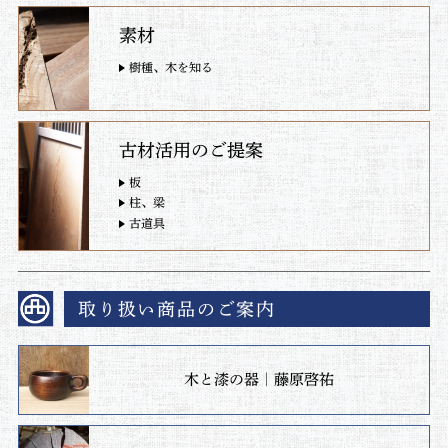
素材
樹種、木を知る
古材活用のご提案
板
柱、梁
古道具
取り扱い商品のご案内
木と漆の器｜藤原啓祐