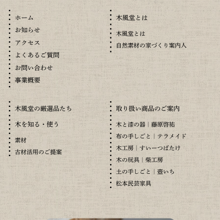
木風堂とは
ホーム
お知らせ
木風堂とは
アクセス
自然素材の家づくり案内人
よくあるご質問
お問い合わせ
事業概要
木風堂の厳選品たち
取り扱い商品のご案内
木を知る・使う
木と漆の器｜藤原啓祐
布の手しごと｜テラメイド
素材
木工房｜すいーつばたけ
古材活用のご提案
木の玩具｜柴工房
土の手しごと｜壺いち
松本民芸家具