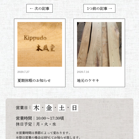
← 次の記事
1つ前の記事 →
2020.7.27
2020.7.16
夏期休暇のお知らせ
地元のケヤキ
木
金
土
日
｜
・
・
・
営業日
営業時間｜10:00～17:30頃
休日予定｜月・火・水
※営業時間は季節によって変わります。
※祭日営業の場合はHPにてお知らせ致します。