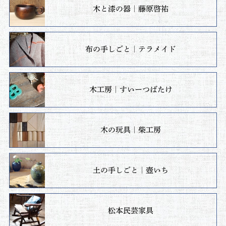
木と漆の器｜藤原啓祐
布の手しごと｜テラメイド
木工房｜すいーつばたけ
木の玩具｜柴工房
土の手しごと｜壺いち
松本民芸家具