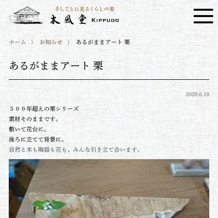
ホーム
お知らせ
あるがままアート 栗
あるがままアート 栗
2020.6.19
５００年超えの栗シリーズ
素材そのままです。
敷いて花台に。
後ろに立てて背景に。
自然と木も陶器も花も、みんな引き立て合います。