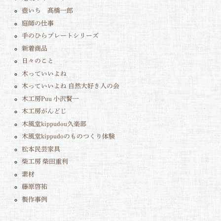
壺いち 髙橋一郎
庭師の仕事
手のひらプレートシリーズ
新着商品
日々のこと
木っていいよね
木っていいよね 自然大好き人の会
木工房Puu 小沢賢一
木工房がんどじ
木風堂kippudou久楽部
木風堂kippudoのものつくり体験
松本民芸家具
柴工房 柴田重利
素材
藤原啓祐
製作事例