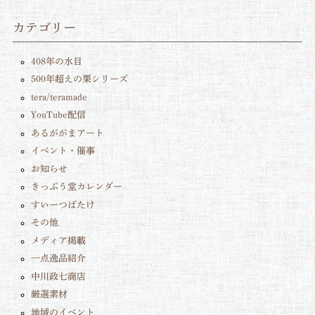
カテゴリー
408年の水目
500年超えの栗シリーズ
tera/teramade
YouTube配信
あるががまアート
イベント・催事
お知らせ
きっぷう堂カレンダー
すいーつばたけ
その他
メディア掲載
一点逸品紹介
中川政七商店
厳選素材
地域のイベント