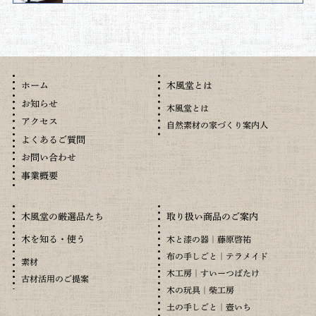
木風堂とは
ホーム
お知らせ
木風堂とは
アクセス
自然素材の家づくり案内人
よくあるご質問
お問い合わせ
事業概要
木風堂の厳選品たち
取り扱い商品のご案内
木を知る・使う
木と漆の器｜藤原啓祐
布の手しごと｜テラメイド
素材
木工房｜すいーつばたけ
古材活用のご提案
木の玩具｜柴工房
土の手しごと｜壺いち