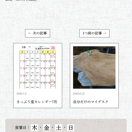
← 次の記事
1つ前の記事 →
2020.7.2
2020.6.12
きっぷう堂カレンダー7月
自分だけのマイデスク
木
金
土
日
｜
・
・
・
営業日