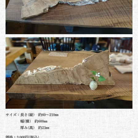
サイズ：
長さ(縦) 約60～210㎜
幅(横) 約600㎜
厚み(高) 約23㎜
価格：3,000円(税込)