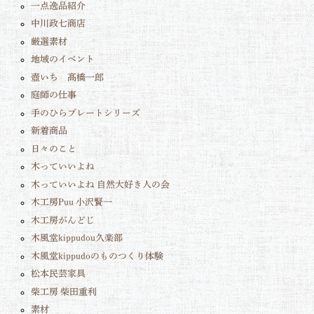
一点逸品紹介
中川政七商店
厳選素材
地域のイベント
壺いち 髙橋一郎
庭師の仕事
手のひらプレートシリーズ
新着商品
日々のこと
木っていいよね
木っていいよね 自然大好き人の会
木工房Puu 小沢賢一
木工房がんどじ
木風堂kippudou久楽部
木風堂kippudoのものつくり体験
松本民芸家具
柴工房 柴田重利
素材