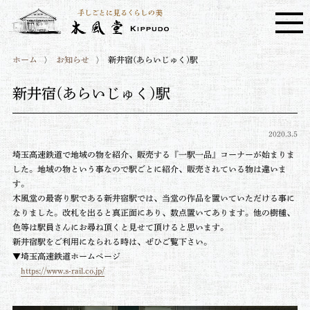
ホーム
お知らせ
新井宿(あらいじゅく)駅
新井宿(あらいじゅく)駅
2020.3.5
埼玉高速鉄道で地域の物を紹介、販売する『一駅一品』コーナーが始まりま
した。地域の物という事なので駅ごとに紹介、販売されている物は違いま
す。
木風堂の最寄り駅である新井宿駅では、当堂の作品を置いていただける事に
なりました。改札を出ると真正面にあり、数点置いてあります。他の樹種、
色等は駅員さんにお尋ね頂くと見せて頂けると思います。
新井宿駅をご利用になられる時は、ぜひご覧下さい。
▼埼玉高速鉄道ホームページ
https://www.s-rail.co.jp/