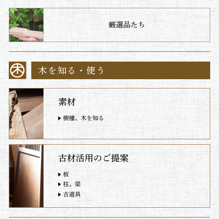
厳選品たち
木を知る・使う
素材
樹種、木を知る
古材活用のご提案
板
柱、梁
古道具