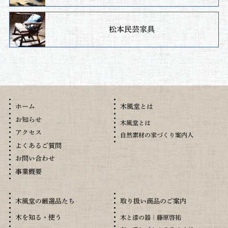
松本民芸家具
木風堂とは
ホーム
お知らせ
木風堂とは
アクセス
自然素材の家づくり案内人
よくあるご質問
お問い合わせ
事業概要
木風堂の厳選品たち
取り扱い商品のご案内
木を知る・使う
木と漆の器｜藤原啓祐