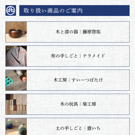
取り扱い商品のご案内
木と漆の器｜藤原啓祐
布の手しごと｜テラメイド
木工房｜すいーつばたけ
木の玩具｜柴工房
土の手しごと｜壺いち