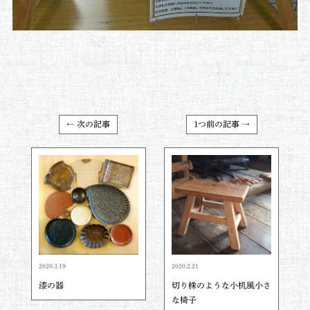
← 次の記事
1つ前の記事 →
2020.3.19
2020.2.21
漆の器
切り株のような小机風小さ
な椅子