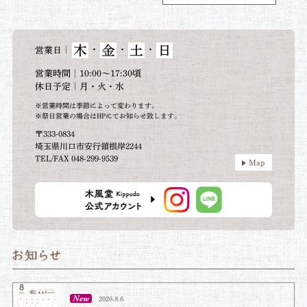
木
金
土
日
｜
・
・
・
営業日
営業時間｜10:00～17:30頃
休日予定｜月・火・水
※営業時間は季節によって変わります。
※祭日営業の場合はHPにてお知らせ致します。
〒333-0834
埼玉県川口市安行領根岸2244
TEL/FAX 048-299-9539
Map
2026.8.6