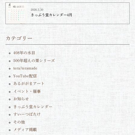
2026.3.30
きっぷう堂カレンダー4月
カテゴリー
408年の水目
500年超えの栗シリーズ
tera/teramade
YouTube配信
あるががまアート
イベント・催事
お知らせ
きっぷう堂カレンダー
すいーつばたけ
その他
メディア掲載