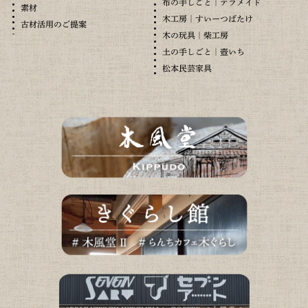
布の手しごと｜テラメイド
素材
木工房｜すいーつばたけ
古材活用のご提案
木の玩具｜柴工房
土の手しごと｜壺いち
松本民芸家具