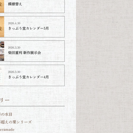
模様替え
2026.4.30
きっぷう堂カレンダー5月
2026.3.30
柴田重利 新作展示会
2026.3.30
きっぷう堂カレンダー4月
リー
年の水目
0年超えの栗シリーズ
teramade