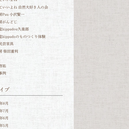
ていいよね 自然大好き人の会
房Puu 小沢賢一
房がんどじ
kippudou久楽部
堂kippudoのものつくり体験
民芸家具
房 柴田重利
啓祐
事例
イブ
6年8月
6年7月
6年6月
6年5月