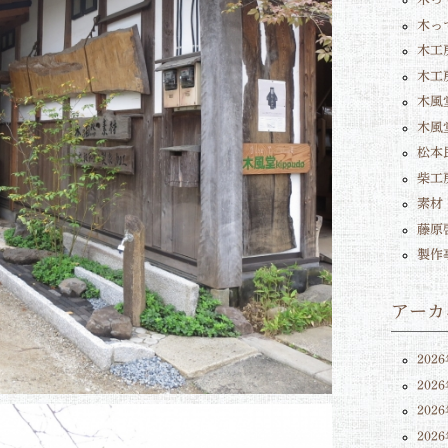
木っ
木工
木工
木風堂
木風
松本
柴工
素材
藤原
製作
アーカ
202
202
202
202