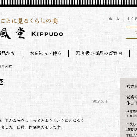
ホーム
よく
選品たち
木を知る・使う
取り扱い商品のご案内
板目の庭
庭
営業
営業時
2018.10.4
休日
※営業
※祭日
庭、そんな庭をつくってみようということになり
〒333-
しました。自称、作庭家だそうです。
埼玉県
。
TEL/F