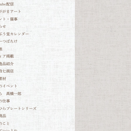
Tube配信
ががまアート
ント・催事
らせ
ぷう堂カレンダー
ーつばたけ
他
ィア掲載
逸品紹介
政七商店
素材
のイベント
ち 髙橋一郎
の仕事
ひらプレートシリーズ
商品
のこと
ていいよね