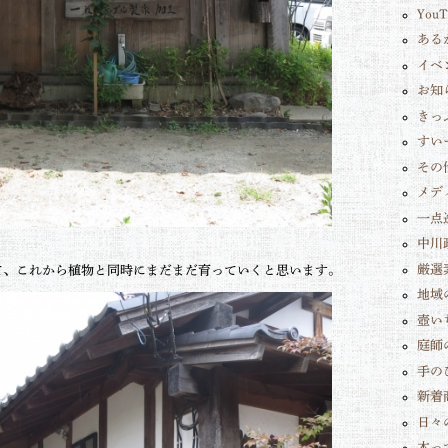
You
ある
イベ
お知
きっ
すい
その
メデ
一点
中川
厳選
て、これから植物と同時にまだまだ育っていくと思います。
地域
壺い
庭師
手の
新着
日々
木っ