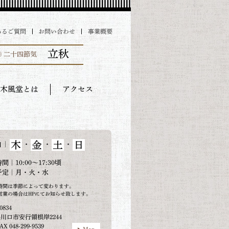
あるご質問
お問い合わせ
事業概要
立秋
◎ 二十四節気
木風堂とは
アクセス
木
金
土
日
｜
・
・
・
日
間｜10:00～17:30頃
予定｜月・火・水
時間は季節によって変わります。
営業の場合はHPにてお知らせ致します。
0834
川口市安行領根岸2244
AX 048-299-9539
Map