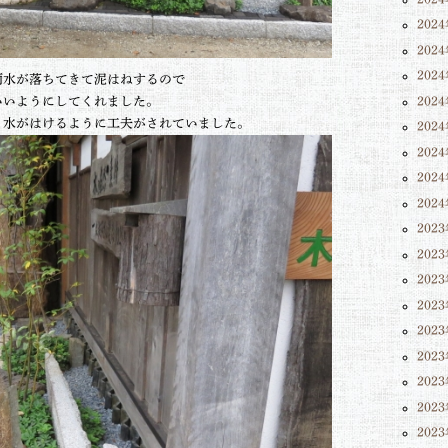
202
202
202
雨水が落ちてきて泥はねするので
いいようにしてくれました。
202
、水がはけるように工夫がされていました。
202
202
202
202
202
202
202
202
202
202
202
202
202