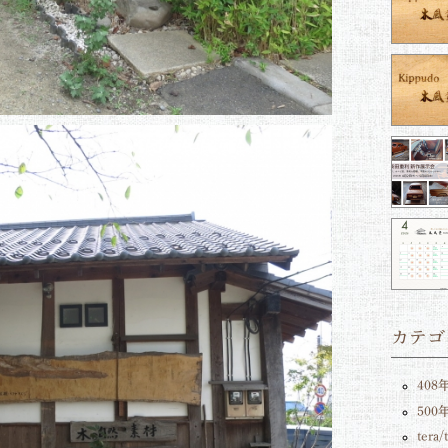
カテゴ
408
50
tera/