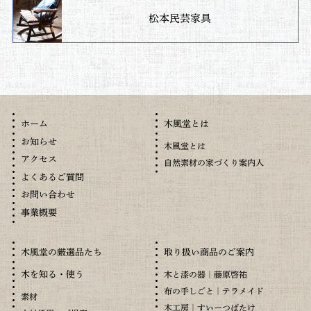
松本民芸家具
木風堂とは
ホーム
お知らせ
木風堂とは
アクセス
自然素材の家づくり案内人
よくあるご質問
お問い合わせ
事業概要
木風堂の厳選品たち
取り扱い商品のご案内
木を知る・使う
木と漆の器｜藤原啓祐
布の手しごと｜テラメイド
素材
木工房｜すいーつばたけ