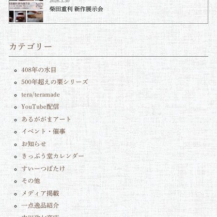
2026.3.30
柴田重利 新作展示会
カテゴリー
408年の水目
500年超えの栗シリーズ
tera/teramade
YouTube配信
あるががまアート
イベント・催事
お知らせ
きっぷう堂カレンダー
すいーつばたけ
その他
メディア掲載
一点逸品紹介