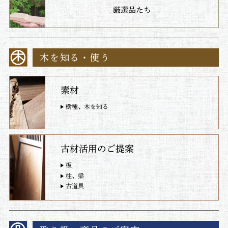
厳選品たち
木を知る・使う
素材
樹種、木を知る
古材活用のご提案
板
柱、梁
古道具