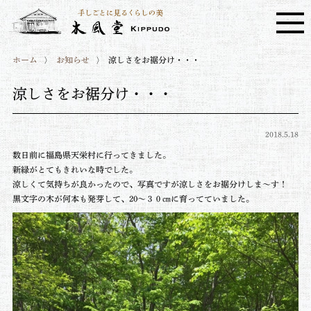
ホーム
お知らせ
涼しさをお裾分け・・・
涼しさをお裾分け・・・
2018.5.18
数日前に福島県天栄村に行ってきました。
新緑がとてもきれいな時でした。
涼しくて気持ちが良かったので、写真ですが涼しさをお裾分けしま～す！
黒文字の木が何本も発芽して、20～３０㎝に育ってていました。