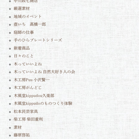
中川政七商店
厳選素材
地域のイベント
壺いち 髙橋一郎
庭師の仕事
手のひらプレートシリーズ
新着商品
日々のこと
木っていいよね
木っていいよね 自然大好き人の会
木工房Puu 小沢賢一
木工房がんどじ
木風堂kippudou久楽部
木風堂kippudoのものつくり体験
松本民芸家具
柴工房 柴田重利
素材
藤原啓祐