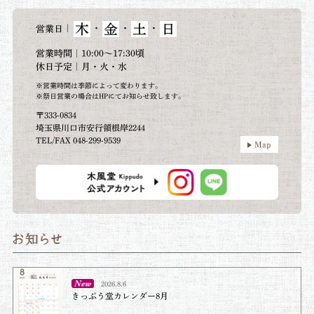
木
金
土
日
｜
・
・
・
営業日
営業時間｜10:00～17:30頃
休日予定｜月・火・水
※営業時間は季節によって変わります。
※祭日営業の場合はHPにてお知らせ致します。
〒333-0834
埼玉県川口市安行領根岸2244
TEL/FAX 048-299-9539
Map
2026.8.6
きっぷう堂カレンダー8月