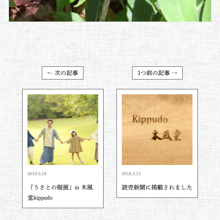
← 次の記事
1つ前の記事 →
2018.5.18
2018.5.15
『うさとの服展』in 木風
読売新聞に掲載されました
堂kippudo