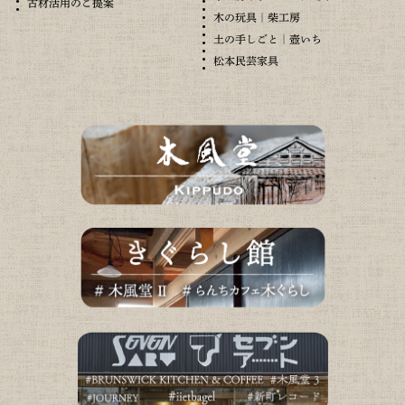
古材活用のご提案
木の玩具｜柴工房
土の手しごと｜壺いち
松本民芸家具