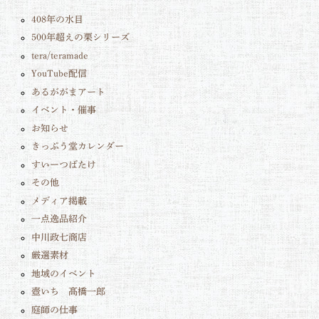
408年の水目
500年超えの栗シリーズ
tera/teramade
YouTube配信
あるががまアート
イベント・催事
お知らせ
きっぷう堂カレンダー
すいーつばたけ
その他
メディア掲載
一点逸品紹介
中川政七商店
厳選素材
地域のイベント
壺いち 髙橋一郎
庭師の仕事