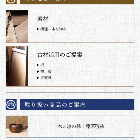
素材
樹種、木を知る
古材活用のご提案
板
柱、梁
古道具
取り扱い商品のご案内
木と漆の器｜藤原啓祐