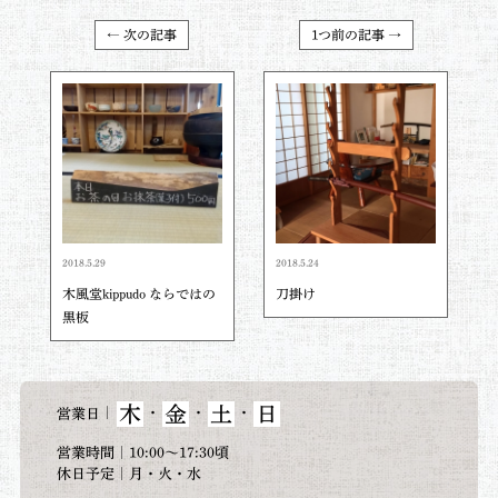
← 次の記事
1つ前の記事 →
2018.5.29
2018.5.24
木風堂kippudo ならではの
刀掛け
黒板
木
金
土
日
｜
・
・
・
営業日
営業時間｜10:00～17:30頃
休日予定｜月・火・水