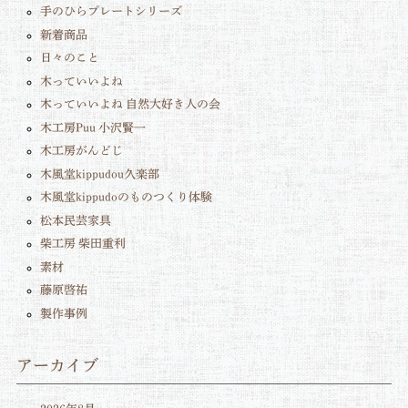
手のひらプレートシリーズ
新着商品
日々のこと
木っていいよね
木っていいよね 自然大好き人の会
木工房Puu 小沢賢一
木工房がんどじ
木風堂kippudou久楽部
木風堂kippudoのものつくり体験
松本民芸家具
柴工房 柴田重利
素材
藤原啓祐
製作事例
アーカイブ