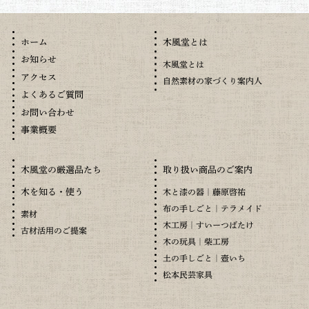
木風堂とは
ホーム
お知らせ
木風堂とは
アクセス
自然素材の家づくり案内人
よくあるご質問
お問い合わせ
事業概要
木風堂の厳選品たち
取り扱い商品のご案内
木を知る・使う
木と漆の器｜藤原啓祐
布の手しごと｜テラメイド
素材
木工房｜すいーつばたけ
古材活用のご提案
木の玩具｜柴工房
土の手しごと｜壺いち
松本民芸家具