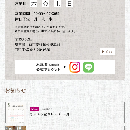
木
金
土
日
｜
・
・
・
営業日
営業時間｜10:00～17:30頃
休日予定｜月・火・水
※営業時間は季節によって変わります。
※祭日営業の場合はHPにてお知らせ致します。
〒333-0834
埼玉県川口市安行領根岸2244
TEL/FAX 048-299-9539
Map
2026.8.6
きっぷう堂カレンダー8月