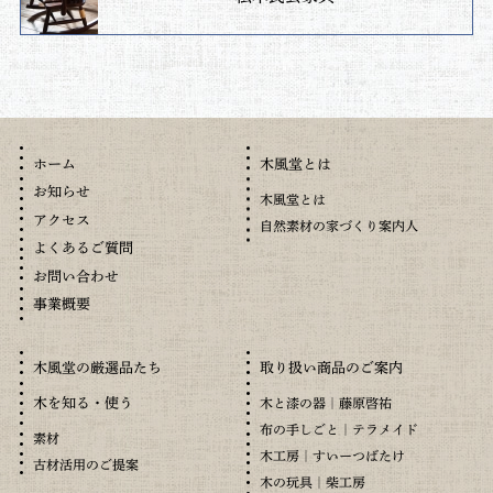
木風堂とは
ホーム
お知らせ
木風堂とは
アクセス
自然素材の家づくり案内人
よくあるご質問
お問い合わせ
事業概要
木風堂の厳選品たち
取り扱い商品のご案内
木を知る・使う
木と漆の器｜藤原啓祐
布の手しごと｜テラメイド
素材
木工房｜すいーつばたけ
古材活用のご提案
木の玩具｜柴工房