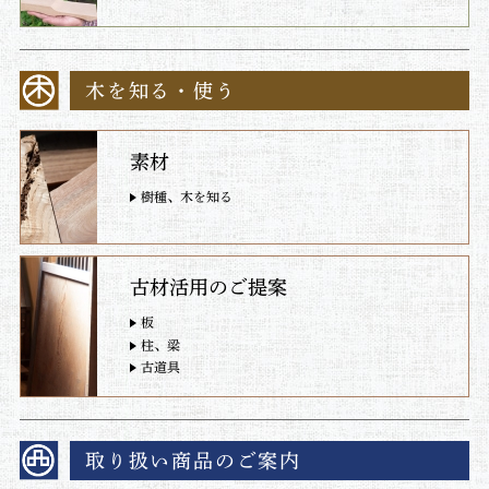
木を知る・使う
素材
樹種、木を知る
古材活用のご提案
板
柱、梁
古道具
取り扱い商品のご案内