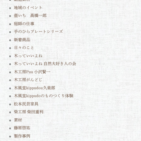
地域のイベント
壺いち 髙橋一郎
庭師の仕事
手のひらプレートシリーズ
新着商品
日々のこと
木っていいよね
木っていいよね 自然大好き人の会
木工房Puu 小沢賢一
木工房がんどじ
木風堂kippudou久楽部
木風堂kippudoのものつくり体験
松本民芸家具
柴工房 柴田重利
素材
藤原啓祐
製作事例