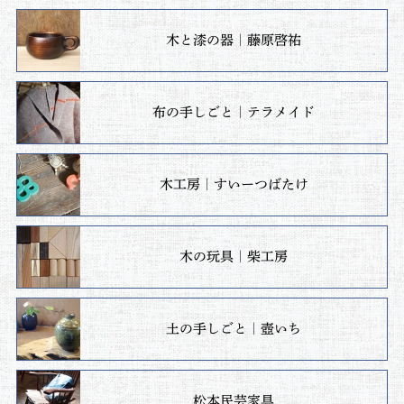
木と漆の器｜藤原啓祐
布の手しごと｜テラメイド
木工房｜すいーつばたけ
木の玩具｜柴工房
土の手しごと｜壺いち
松本民芸家具