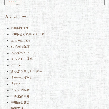
カテゴリー
408年の水目
500年超えの栗シリーズ
tera/teramade
YouTube配信
あるががまアート
イベント・催事
お知らせ
きっぷう堂カレンダー
すいーつばたけ
その他
メディア掲載
一点逸品紹介
中川政七商店
厳選素材