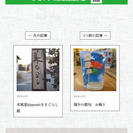
← 次の記事
1つ前の記事 →
2018.4.27
2018.4.15
木風堂kippuudoⅡきぐらし
端午の節句 お飾り
館