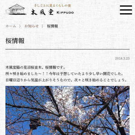
ホーム
お知らせ
桜情報
桜情報
2018.3.23
木風堂脇の見沼桜並木、桜情報です。
所々咲き始めました～！！今年は予想していたより少し早い開花でした。
日曜日辺りから気温が上がりそうなので、次々と咲き始めることでしょう。