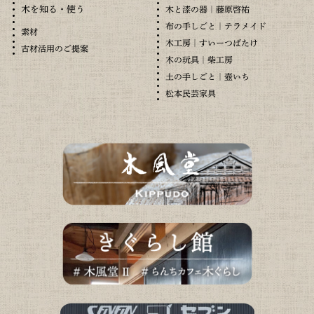
木を知る・使う
木と漆の器｜藤原啓祐
布の手しごと｜テラメイド
素材
木工房｜すいーつばたけ
古材活用のご提案
木の玩具｜柴工房
土の手しごと｜壺いち
松本民芸家具