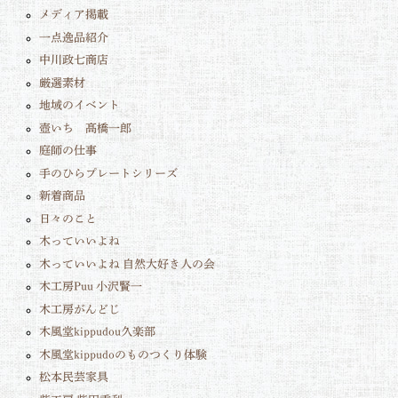
メディア掲載
一点逸品紹介
中川政七商店
厳選素材
地域のイベント
壺いち 髙橋一郎
庭師の仕事
手のひらプレートシリーズ
新着商品
日々のこと
木っていいよね
木っていいよね 自然大好き人の会
木工房Puu 小沢賢一
木工房がんどじ
木風堂kippudou久楽部
木風堂kippudoのものつくり体験
松本民芸家具