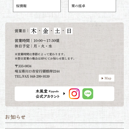
桜情報
栗の座卓
木
金
土
日
｜
・
・
・
営業日
営業時間｜10:00～17:30頃
休日予定｜月・火・水
※営業時間は季節によって変わります。
※祭日営業の場合はHPにてお知らせ致します。
〒333-0834
埼玉県川口市安行領根岸2244
TEL/FAX 048-299-9539
Map