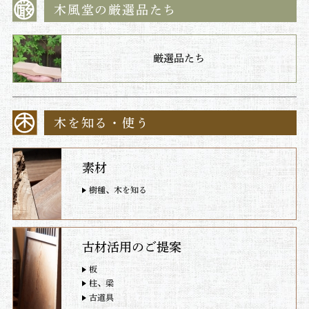
木風堂の厳選品たち
厳選品たち
木を知る・使う
素材
樹種、木を知る
古材活用のご提案
板
柱、梁
古道具