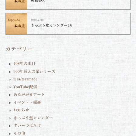
模様替え
2026.4.30
きっぷう堂カレンダー5月
カテゴリー
408年の水目
500年超えの栗シリーズ
tera/teramade
YouTube配信
あるががまアート
イベント・催事
お知らせ
きっぷう堂カレンダー
すいーつばたけ
その他