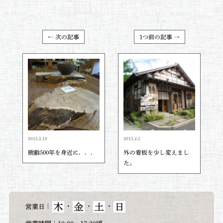
← 次の記事
1つ前の記事 →
2015.5.10
2015.4.1
樹齢500年を身近に．．．
外の看板を少し変えまし
た。
木
金
土
日
｜
・
・
・
営業日