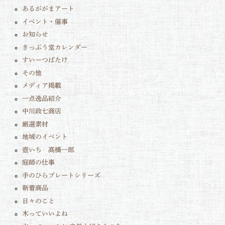
あるががまアート
イベント・催事
お知らせ
きっぷう堂カレンダー
すいーつばたけ
その他
メディア掲載
一点逸品紹介
中川政七商店
厳選素材
地域のイベント
壺いち 髙橋一郎
庭師の仕事
手のひらプレートシリーズ
新着商品
日々のこと
木っていいよね