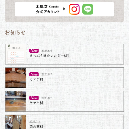
2026.8.6
きっぷう堂カレンダー8月
2026.8.7
カエデ材
2026.8.7
ケヤキ材⁡
2026.7.3
栗の素材