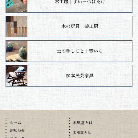
木工房｜すいーつばたけ
木の玩具｜柴工房
土の手しごと｜壺いち
松本民芸家具
木風堂とは
ホーム
お知らせ
木風堂とは