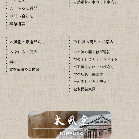
アクセス
自然素材の家づくり案内人
よくあるご質問
お問い合わせ
事業概要
木風堂の厳選品たち
取り扱い商品のご案内
木を知る・使う
木と漆の器｜藤原啓祐
布の手しごと｜テラメイド
素材
木工房｜すいーつばたけ
古材活用のご提案
木の玩具｜柴工房
土の手しごと｜壺いち
松本民芸家具