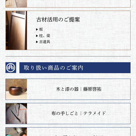
古材活用のご提案
板
柱、梁
古道具
取り扱い商品のご案内
木と漆の器｜藤原啓祐
布の手しごと｜テラメイド