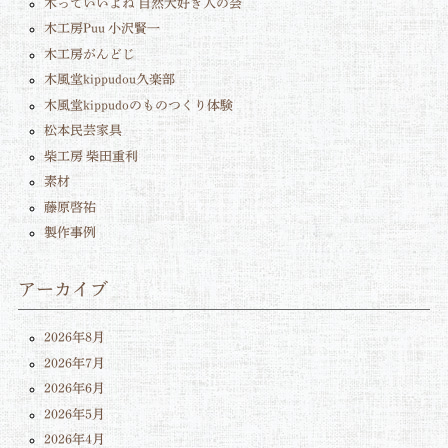
木っていいよね 自然大好き人の会
木工房Puu 小沢賢一
木工房がんどじ
木風堂kippudou久楽部
木風堂kippudoのものつくり体験
松本民芸家具
柴工房 柴田重利
素材
藤原啓祐
製作事例
アーカイブ
2026年8月
2026年7月
2026年6月
2026年5月
2026年4月