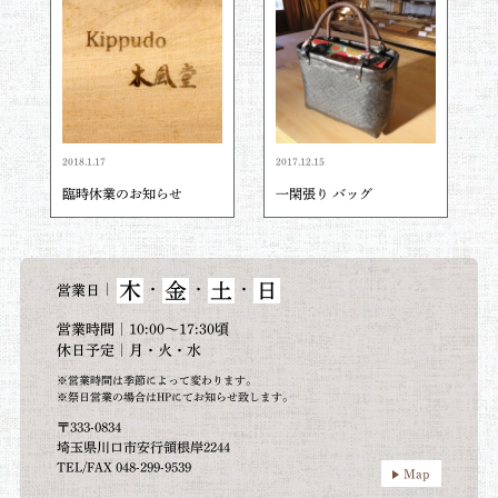
2018.1.17
2017.12.15
臨時休業のお知らせ
一閑張り バッグ
木
金
土
日
｜
・
・
・
営業日
営業時間｜10:00～17:30頃
休日予定｜月・火・水
※営業時間は季節によって変わります。
※祭日営業の場合はHPにてお知らせ致します。
〒333-0834
埼玉県川口市安行領根岸2244
TEL/FAX 048-299-9539
Map