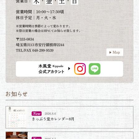
木
金
土
日
｜
・
・
・
営業日
営業時間｜10:00～17:30頃
休日予定｜月・火・水
※営業時間は季節によって変わります。
※祭日営業の場合はHPにてお知らせ致します。
〒333-0834
埼玉県川口市安行領根岸2244
TEL/FAX 048-299-9539
Map
2026.8.6
きっぷう堂カレンダー8月