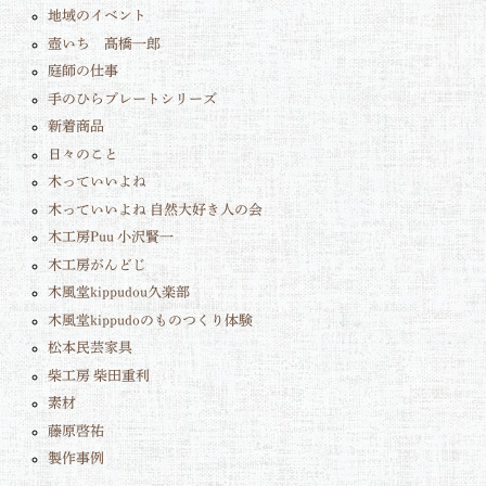
地域のイベント
壺いち 髙橋一郎
庭師の仕事
手のひらプレートシリーズ
新着商品
日々のこと
木っていいよね
木っていいよね 自然大好き人の会
木工房Puu 小沢賢一
木工房がんどじ
木風堂kippudou久楽部
木風堂kippudoのものつくり体験
松本民芸家具
柴工房 柴田重利
素材
藤原啓祐
製作事例