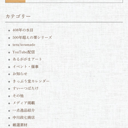
カテゴリー
408年の水目
500年超えの栗シリーズ
tera/teramade
YouTube配信
あるががまアート
イベント・催事
お知らせ
きっぷう堂カレンダー
すいーつばたけ
その他
メディア掲載
一点逸品紹介
中川政七商店
厳選素材