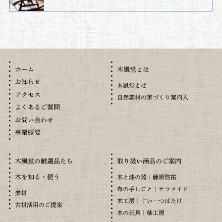
木風堂とは
ホーム
お知らせ
木風堂とは
アクセス
自然素材の家づくり案内人
よくあるご質問
お問い合わせ
事業概要
木風堂の厳選品たち
取り扱い商品のご案内
木を知る・使う
木と漆の器｜藤原啓祐
布の手しごと｜テラメイド
素材
木工房｜すいーつばたけ
古材活用のご提案
木の玩具｜柴工房