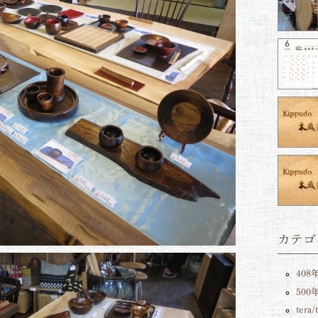
カテゴ
408
50
tera/