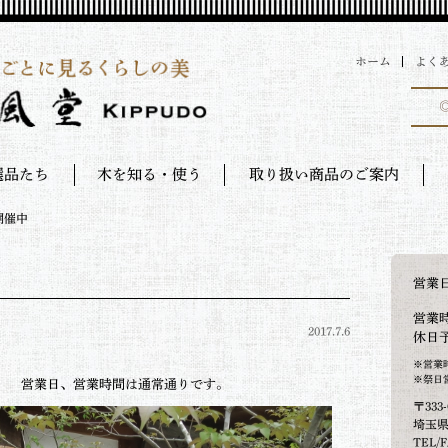
ホーム
よく
選品たち
木を知る・使う
取り扱い商品のご案内
開催中
営業
営業時
2017.7.6
休日
す。
※営業
※祭日
まで 営業日、営業時間は通常通りです。
〒333-
埼玉県
TEL/F