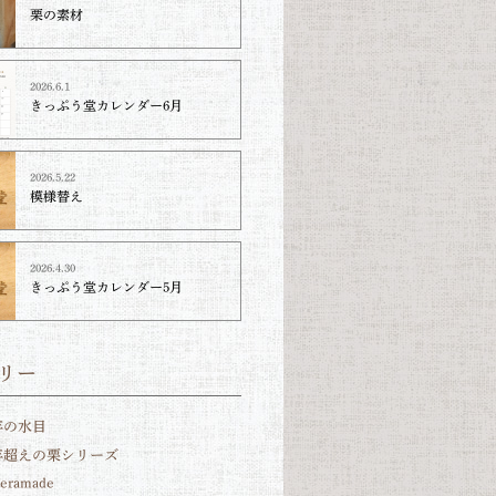
栗の素材
2026.6.1
きっぷう堂カレンダー6月
2026.5.22
模様替え
2026.4.30
きっぷう堂カレンダー5月
リー
年の水目
0年超えの栗シリーズ
teramade