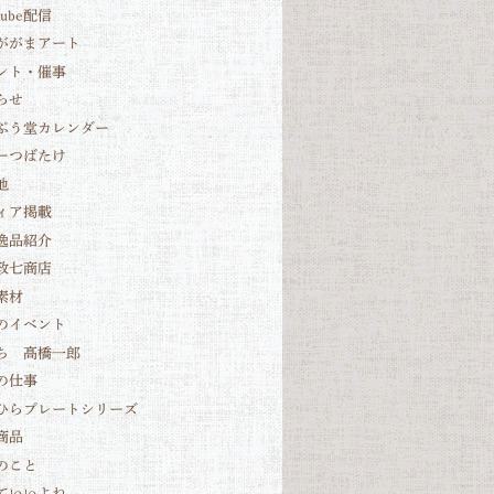
Tube配信
ががまアート
ント・催事
らせ
ぷう堂カレンダー
ーつばたけ
他
ィア掲載
逸品紹介
政七商店
素材
のイベント
ち 髙橋一郎
の仕事
ひらプレートシリーズ
商品
のこと
ていいよね