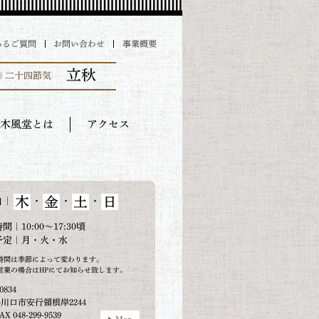
あるご質問
お問い合わせ
事業概要
立秋
◎ 二十四節気
木風堂とは
アクセス
木
金
土
日
｜
・
・
・
日
間｜10:00～17:30頃
予定｜月・火・水
時間は季節によって変わります。
営業の場合はHPにてお知らせ致します。
0834
川口市安行領根岸2244
AX 048-299-9539
Map