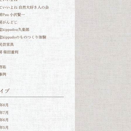
ていいよね 自然大好き人の会
房Puu 小沢賢一
房がんどじ
kippudou久楽部
堂kippudoのものつくり体験
民芸家具
房 柴田重利
啓祐
事例
イブ
6年8月
6年7月
6年6月
6年5月