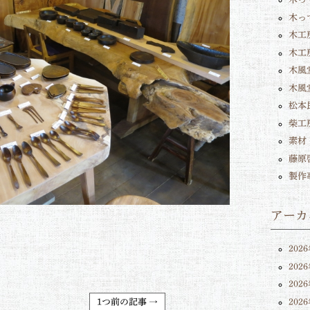
木っ
木工
木工
木風堂
木風
松本
柴工
素材
藤原
製作
アーカ
202
202
202
202
1つ前の記事 →