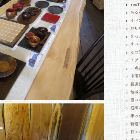
You
ある
イベ
お知
きっ
すい
その
メデ
一点
中川
厳選
地域
壺い
庭師
手の
新着
日々
木っ