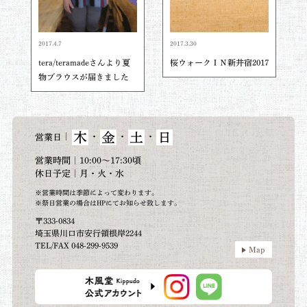
2017.4.7
2017.3.30
tera/teramadeさんより夏
桜ウォークＩＮ新井宿2017
物ブラウスが届きました
木
金
土
日
｜
・
・
・
営業日
営業時間｜10:00～17:30頃
休日予定｜月・火・水
※営業時間は季節によって変わります。
※祭日営業の場合はHPにてお知らせ致します。
〒333-0834
埼玉県川口市安行領根岸2244
TEL/FAX 048-299-9539
Map