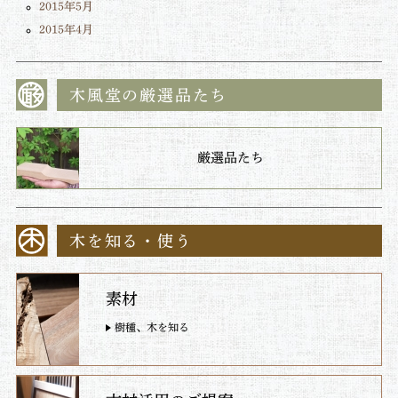
2015年5月
2015年4月
木風堂の厳選品たち
厳選品たち
木を知る・使う
素材
樹種、木を知る