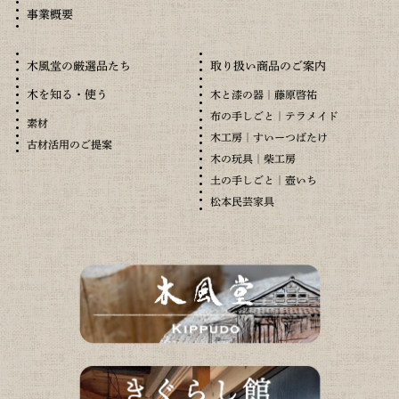
事業概要
木風堂の厳選品たち
取り扱い商品のご案内
木を知る・使う
木と漆の器｜藤原啓祐
布の手しごと｜テラメイド
素材
木工房｜すいーつばたけ
古材活用のご提案
木の玩具｜柴工房
土の手しごと｜壺いち
松本民芸家具