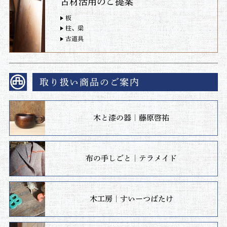
古材活用のご提案
板
柱、梁
古道具
取り扱い商品のご案内
木と漆の器｜藤原啓祐
布の手しごと｜テラメイド
木工房｜すいーつばたけ