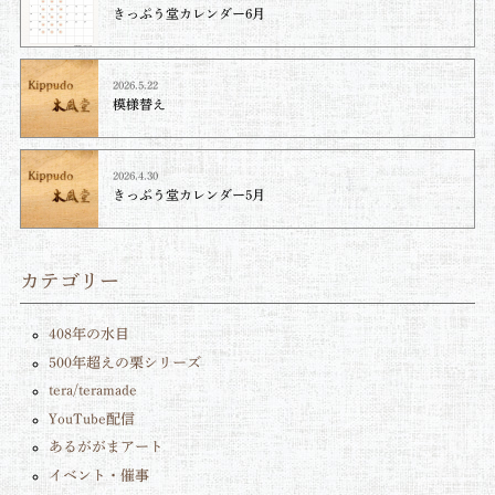
きっぷう堂カレンダー6月
2026.5.22
模様替え
2026.4.30
きっぷう堂カレンダー5月
カテゴリー
408年の水目
500年超えの栗シリーズ
tera/teramade
YouTube配信
あるががまアート
イベント・催事