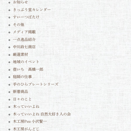
お知らせ
きっぷう堂カレンダー
すいーつばたけ
その他
メディア掲載
一点逸品紹介
中川政七商店
厳選素材
地域のイベント
壺いち 髙橋一郎
庭師の仕事
手のひらプレートシリーズ
新着商品
日々のこと
木っていいよね
木っていいよね 自然大好き人の会
木工房Puu 小沢賢一
木工房がんどじ