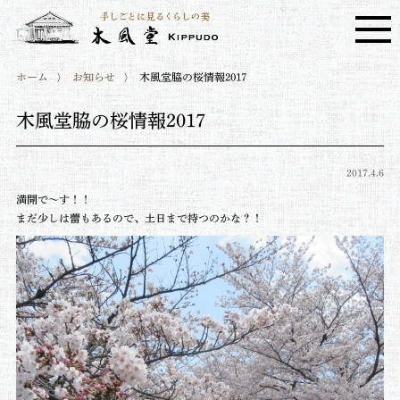
ホーム
お知らせ
木風堂脇の桜情報2017
木風堂脇の桜情報2017
2017.4.6
満開で～す！！
まだ少しは蕾もあるので、土日まで持つのかな？！