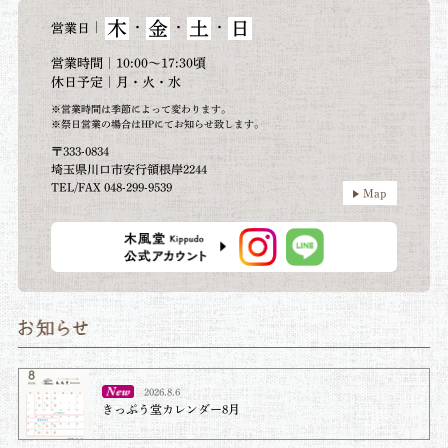
木
金
土
日
｜
・
・
・
営業日
営業時間｜10:00～17:30頃
休日予定｜月・火・水
※営業時間は季節によって変わります。
※祭日営業の場合はHPにてお知らせ致します。
〒333-0834
埼玉県川口市安行領根岸2244
TEL/FAX 048-299-9539
Map
2026.8.6
きっぷう堂カレンダー8月