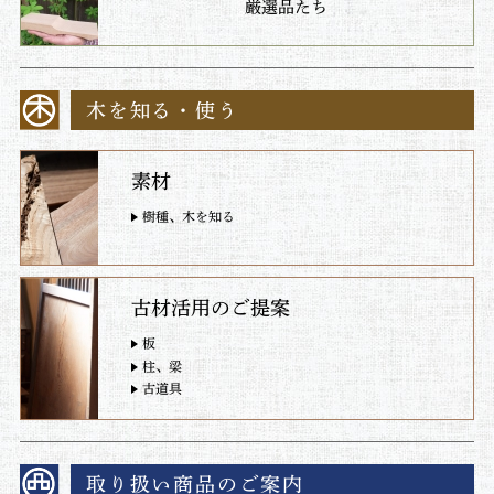
厳選品たち
木を知る・使う
素材
樹種、木を知る
古材活用のご提案
板
柱、梁
古道具
取り扱い商品のご案内