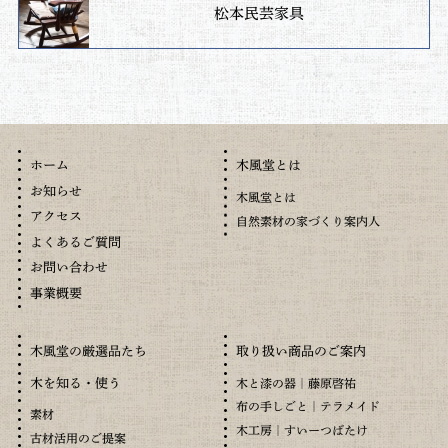
松本民芸家具
木風堂とは
ホーム
お知らせ
木風堂とは
アクセス
自然素材の家づくり案内人
よくあるご質問
お問い合わせ
事業概要
木風堂の厳選品たち
取り扱い商品のご案内
木を知る・使う
木と漆の器｜藤原啓祐
布の手しごと｜テラメイド
素材
木工房｜すいーつばたけ
古材活用のご提案