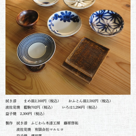
拭き漆 まめ皿2,160円（税込） おふとん皿2,592円
（税込）
波佐見焼 藍駒702円
（税込）
いろは1,296円
（税込）
益子焼 2,300円
（税込）
製作 拭き漆 ふじわら木漆工房 藤原啓祐
波佐見焼 有限会社マルヒロ
益子焼 濱田窯