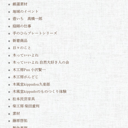
厳選素材
地域のイベント
壺いち 髙橋一郎
庭師の仕事
手のひらプレートシリーズ
新着商品
日々のこと
木っていいよね
木っていいよね 自然大好き人の会
木工房Puu 小沢賢一
木工房がんどじ
木風堂kippudou久楽部
木風堂kippudoのものつくり体験
松本民芸家具
柴工房 柴田重利
素材
藤原啓祐