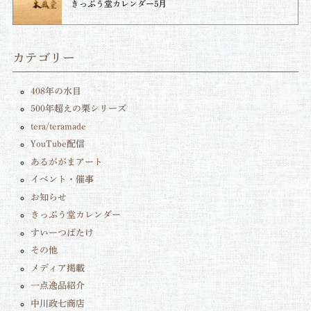
きっぷう堂カレンダー5月
カテゴリー
408年の水目
500年超えの栗シリーズ
tera/teramade
YouTube配信
あるががまアート
イベント・催事
お知らせ
きっぷう堂カレンダー
すいーつばたけ
その他
メディア掲載
一点逸品紹介
中川政七商店