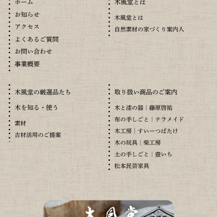
木風堂とは
ホーム
お知らせ
木風堂とは
アクセス
自然素材の家づくり案内人
よくあるご質問
お問い合わせ
事業概要
木風堂の厳選品たち
取り扱い商品のご案内
木を知る・使う
木と漆の器｜藤原啓祐
布の手しごと｜テラメイド
素材
木工房｜すいーつばたけ
古材活用のご提案
木の玩具｜柴工房
土の手しごと｜壺いち
松本民芸家具