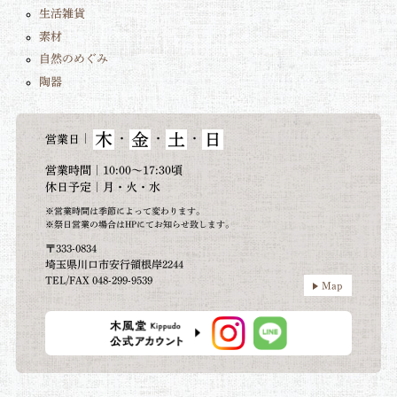
生活雑貨
素材
自然のめぐみ
陶器
木
金
土
日
｜
・
・
・
営業日
営業時間｜10:00～17:30頃
休日予定｜月・火・水
※営業時間は季節によって変わります。
※祭日営業の場合はHPにてお知らせ致します。
〒333-0834
埼玉県川口市安行領根岸2244
TEL/FAX 048-299-9539
Map