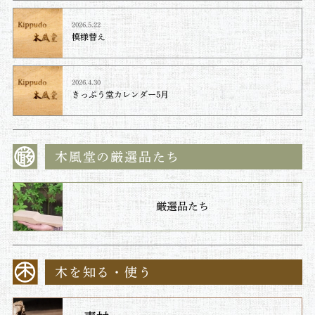
2026.5.22
模様替え
2026.4.30
きっぷう堂カレンダー5月
木風堂の厳選品たち
厳選品たち
木を知る・使う