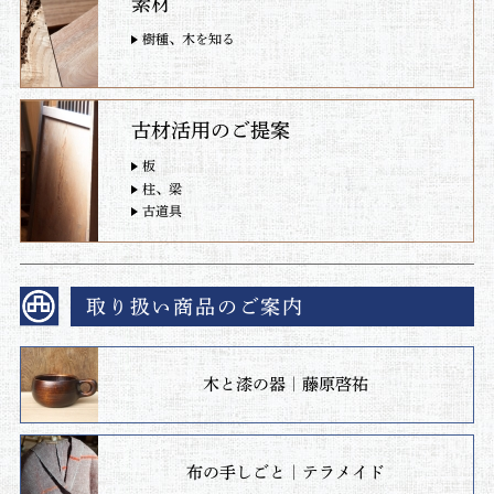
素材
樹種、木を知る
古材活用のご提案
板
柱、梁
古道具
取り扱い商品のご案内
木と漆の器｜藤原啓祐
布の手しごと｜テラメイド